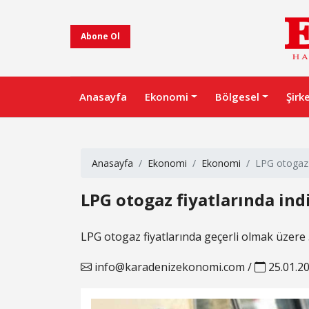
Abone Ol
Anasayfa
Ekonomi
Bölgesel
Şirk
Anasayfa
Ekonomi
Ekonomi
LPG otogaz f
LPG otogaz fiyatlarında ind
LPG otogaz fiyatlarında geçerli olmak üzere 5
info@karadenizekonomi.com
/
25.01.2