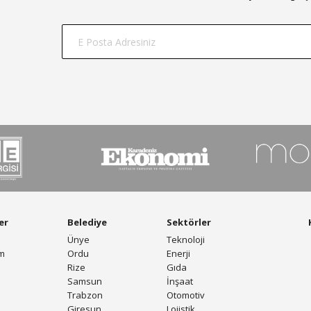
er
Belediye
Sektörler
Ünye
Teknoloji
am
Ordu
Enerji
Rize
Gıda
Samsun
İnşaat
Trabzon
Otomotiv
Giresun
Lojistik