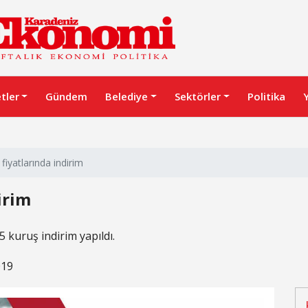
etler
Gündem
Belediye
Sektörler
Politika
iyatlarında indirim
irim
 kuruş indirim yapıldı.
019