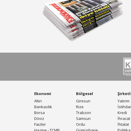
Ekonomi
Bölgesel
Şirketl
Altın
Giresun
Yatırım
Bankacılık
Rize
İstihd
Borsa
Trabzon
Kredi
Döviz
Samsun
İhracat
Faizler
Ordu
İhtalat
Hazine - TCMB
Gümüşhane
Politika