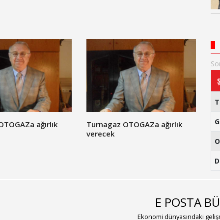
So
G
OTOGAZa ağırlık
​Turnagaz OTOGAZa ağırlık
verecek
O
D
E POSTA BÜ
Ekonomi dünyasındaki gelişm