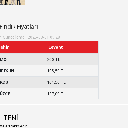
Fındık Fiyatları
n Güncelleme : 2026-08-01 09:28
Şehir
Levant
TMO
200 TL
İRESUN
195,50 TL
RDU
161,50 TL
ÜZCE
157,00 TL
LTENİ
eleri takip edin.