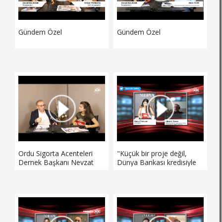
Gündem Özel
Gündem Özel
Ordu Sigorta Acenteleri
"Küçük bir proje değil,
Dernek Başkanı Nevzat
Dünya Bankası kredisiyle
Yavuz Karadeniz
finans edilecek bu projenin
Ekonomi'nin sorularını
yaklaşık 300 milyon dolarlık
yanıtladı.
bir kaynağı olacaktır."