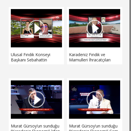
yaşanan aksaklıkları ve
mali müşavirlerin
sıkıntılarını anlatıyor.
Ulusal Fındık Konseyi
Karadeniz Fındık ve
Başkanı Sebahattin
Mamulleri İhracatçıları
Arslantürk 2020 yılı tahmini
Birliği (KFMİB) 2020 yılı
fındık rekoltesini 670 bin
tahmini fındık rekoltesini
285 ton olarak
670 bin 285 ton kabuklu
açıklanmasının ardından
olarak açıkladı. KFMİB
gelen eleştiriler sonrası
Başkanı Edip Seviç
Karadeniz Ekonomi’ye şu
açıklanan rekolte sonrası
açıklamaları yaptı
Karadeniz Ekonomi’ye şu
açıklamaları yaptı.
Murat Gürsoy’un sunduğu
Murat Gürsoy’un sunduğu