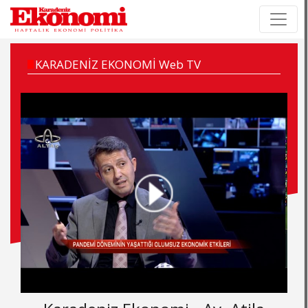
×
×
KARADENİZ EKONOMİ Web TV