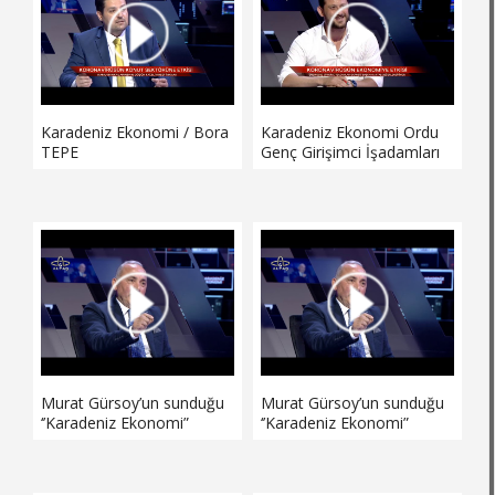
zaman tamamlanacak?
Misafirlere hangi hizmetler
sunulacak? Murat Gürsoy
sordu Çambaşı Yatı
Karadeniz Ekonomi / Bora
Karadeniz Ekonomi Ordu
TEPE
Genç Girişimci İşadamları
Derneği Başkanı Samet
Aktaş
Murat Gürsoy’un sunduğu
Murat Gürsoy’un sunduğu
‘’Karadeniz Ekonomi”
‘’Karadeniz Ekonomi”
Bülent Şahin’i ağırladı.
Bülent Şahin’i ağırladı.
Esnaf yeni normalleşmeye
Esnaf yeni normalleşmeye
nasıl tepki verecek?
nasıl tepki verecek?