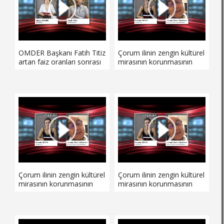
OMDER Başkanı Fatih Titiz
Çorum ilinin zengin kültürel
artan faiz oranları sonrası
mirasının korunmasının
sektörü bekleyen süreci
yanı sıra ulusal ve
yorumluyor…
uluslararası alanda tanıtımı
için 2020 yılı başlarında
kurulan Hitit Tarih-Kültür
ve Eğitim Derneği, sosyal
sorumluluk projelerine de
imza atıyor.
Çorum ilinin zengin kültürel
Çorum ilinin zengin kültürel
mirasının korunmasının
mirasının korunmasının
yanı sıra ulusal ve
yanı sıra ulusal ve
uluslararası alanda tanıtımı
uluslararası alanda tanıtımı
için 2020 yılı başlarında
için 2020 yılı başlarında
kurulan Hitit Tarih-Kültür
kurulan Hitit Tarih-Kültür