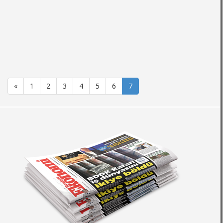
«
1
2
3
4
5
6
7