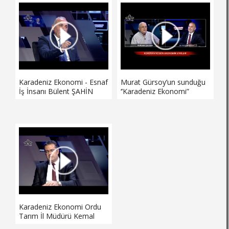
Bankaların süreçteki
Bankaların süreçteki
tutumu nasıldı?
tutumu nasıldı?
Toparlanma ne kadar
Toparlanma ne kadar
zaman alacak? Murat
zaman alacak? Murat
Gürsoy sordu esnaf Bülent
Gürsoy sordu esnaf Bülent
Şahin yanıtladı.
Şahin yanıtladı.
Karadeniz Ekonomi - Esnaf
Murat Gürsoy’un sunduğu
İş İnsanı Bülent ŞAHİN
‘’Karadeniz Ekonomi”
Burhan Çakmak’ı ağırladı.İş
dünyası yeni
normalleşmeye nasıl tepki
verecek? Dış pazar bu
süreçten nasıl etkilendi.
Toparlanma ne kadar
zaman alacak? Murat
Gürsoy sordu Turavit
Turan Seramik Yönetim
Kurulu Başka
Karadeniz Ekonomi Ordu
Tarım İl Müdürü Kemal
Yılmaz