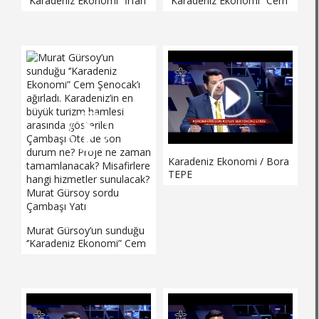
‘’Karadeniz Ekonomi” İrfan
‘’Karadeniz Ekonomi” Cem
Akar’ı ağırladı. Ünye OSB’de
Şenocak’ı ağırladı.
son durum ne? Yer
Karadeniz’in en büyük
tahsilleri yapıldı mı? İlçeye
turizm hamlesi arasında
yapılması planlanan
gösterilen Çambaşı Otel’de
konteyner limanı projesi
son durum ne? Proje ne
başka bölgeye mi
zaman tamamlanacak?
yapılacak? Murat Gürsoy
Misafirlere hangi hizmetler
sordu Ünye Ticaret ve
sunulacak? Murat Gürsoy
Sanayi Odası Yöneti
sordu Çambaşı Yatı
Karadeniz Ekonomi / Bora
TEPE
Murat Gürsoy’un sunduğu
‘’Karadeniz Ekonomi” Cem
Şenocak’ı ağırladı.
Karadeniz’in en büyük
turizm hamlesi arasında
gösterilen Çambaşı Otel’de
son durum ne? Proje ne