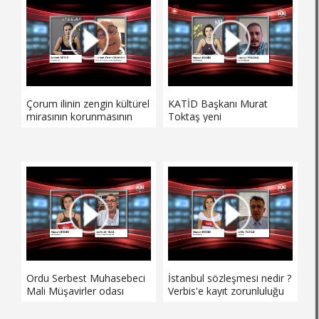
ve Eğitim Derneği, sosyal
ve Eğitim Derneği, sosyal
sorumluluk projelerine de
sorumluluk projelerine de
imza atıyor.
imza atıyor.
Çorum ilinin zengin kültürel
KATİD Başkanı Murat
mirasının korunmasının
Toktaş yeni
yanı sıra ulusal ve
normalleşmeyle birlikte
uluslararası alanda tanıtımı
turizm sektörünü yaşadığı
için 2020 yılı başlarında
dönüşümü anlattı.
kurulan Hitit Tarih-Kültür
ve Eğitim Derneği, sosyal
sorumluluk projelerine de
imza atıyor.
Ordu Serbest Muhasebeci
İstanbul sözleşmesi nedir ?
Mali Müşavirler odası
Verbis'e kayıt zorunluluğu
başkanı Bahadır Baş e-
neden ertelendi, Avukat
uygulamalar konusunda
Atila TATAR anlattı.