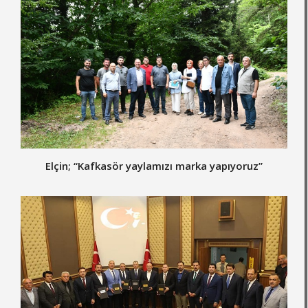
Elçin; “Kafkasör yaylamızı marka yapıyoruz”