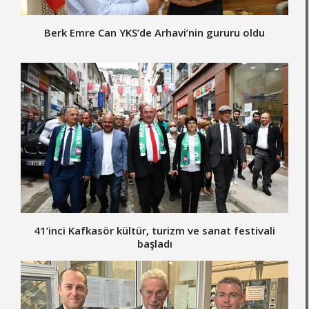
Berk Emre Can YKS’de Arhavi’nin gururu oldu
41’inci Kafkasör kültür, turizm ve sanat festivali
başladı