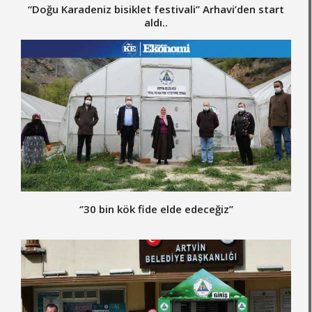
“Doğu Karadeniz bisiklet festivali” Arhavi’den start
aldı..
‘’30 bin kök fide elde edeceğiz’’