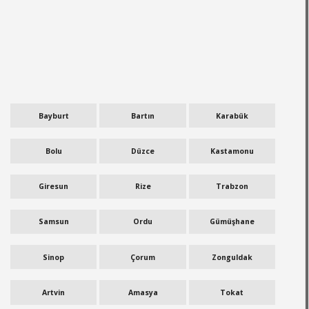
Bayburt
Bartın
Karabük
Bolu
Düzce
Kastamonu
Giresun
Rize
Trabzon
Samsun
Ordu
Gümüşhane
Sinop
Çorum
Zonguldak
Artvin
Amasya
Tokat