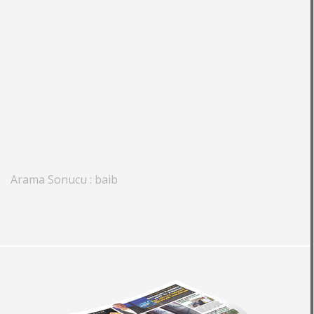
Arama Sonucu : baib