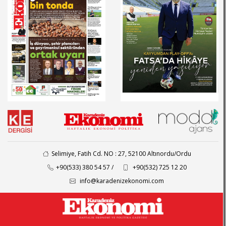
Selimiye, Fatih Cd. NO : 27, 52100 Altınordu/Ordu
+90(533) 380 54 57 /
+90(532) 725 12 20
info@karadenizekonomi.com