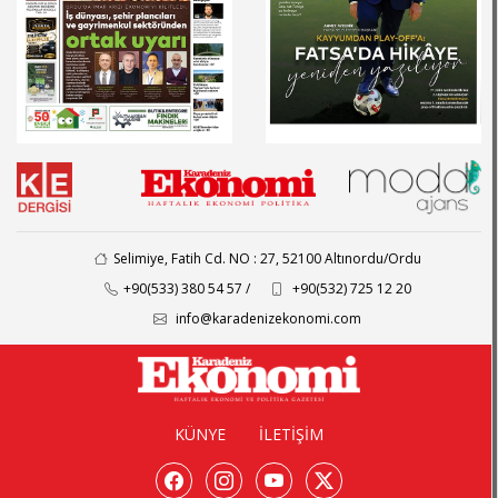
Selimiye, Fatih Cd. NO : 27, 52100 Altınordu/Ordu
+90(533) 380 54 57 /
+90(532) 725 12 20
info@karadenizekonomi.com
KÜNYE
İLETİŞİM