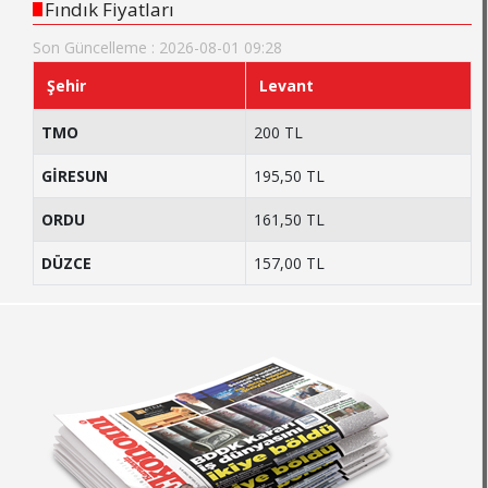
Fındık Fiyatları
Son Güncelleme : 2026-08-01 09:28
Şehir
Levant
TMO
200 TL
GİRESUN
195,50 TL
ORDU
161,50 TL
DÜZCE
157,00 TL