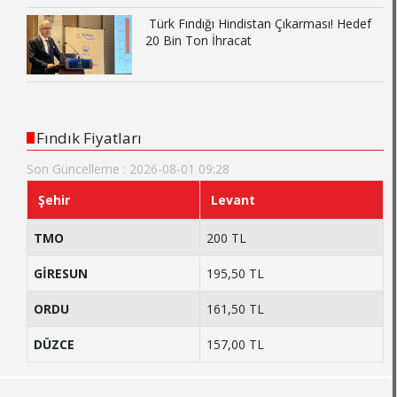
Türk Fındığı Hindistan Çıkarması! Hedef
20 Bin Ton İhracat
Fındık Fiyatları
Son Güncelleme : 2026-08-01 09:28
Şehir
Levant
TMO
200 TL
GİRESUN
195,50 TL
ORDU
161,50 TL
DÜZCE
157,00 TL