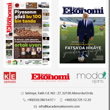
Selimiye, Fatih Cd. NO : 27, 52100 Altınordu/Ordu
+90(533) 380 54 57 /
+90(532) 725 12 20
info@karadenizekonomi.com