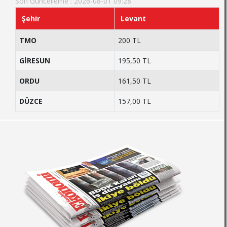
Son Güncelleme : 2026-08-01 09:28
Şehir
Levant
TMO
200 TL
GİRESUN
195,50 TL
ORDU
161,50 TL
DÜZCE
157,00 TL