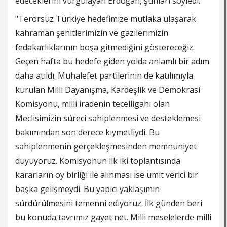
edeceklerini vurgulayan Erdoğan, şunları söyledi:
"Terörsüz Türkiye hedefimize mutlaka ulaşarak
kahraman şehitlerimizin ve gazilerimizin
fedakarlıklarının boşa gitmediğini göstereceğiz.
Geçen hafta bu hedefe giden yolda anlamlı bir adım
daha atıldı. Muhalefet partilerinin de katılımıyla
kurulan Milli Dayanışma, Kardeşlik ve Demokrasi
Komisyonu, milli iradenin tecelligahı olan
Meclisimizin süreci sahiplenmesi ve desteklemesi
bakımından son derece kıymetliydi. Bu
sahiplenmenin gerçekleşmesinden memnuniyet
duyuyoruz. Komisyonun ilk iki toplantısında
kararların oy birliği ile alınması ise ümit verici bir
başka gelişmeydi. Bu yapıcı yaklaşımın
sürdürülmesini temenni ediyoruz. İlk günden beri
bu konuda tavrımız gayet net. Milli meselelerde milli