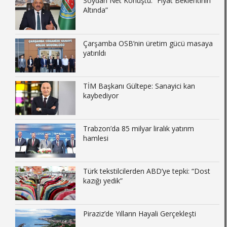
Soydan Net Konuştu: “Fiyat Beklentinin
Altında”
Çarşamba OSB’nin üretim gücü masaya
yatırıldı
TİM Başkanı Gültepe: Sanayici kan
kaybediyor
Trabzon’da 85 milyar liralık yatırım
hamlesi
Türk tekstilcilerden ABD’ye tepki: “Dost
kazığı yedik”
Piraziz’de Yılların Hayali Gerçekleşti