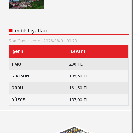
Fındık Fiyatları
Son Güncelleme : 2026-08-01 09:28
Şehir
Levant
TMO
200 TL
GİRESUN
195,50 TL
ORDU
161,50 TL
DÜZCE
157,00 TL