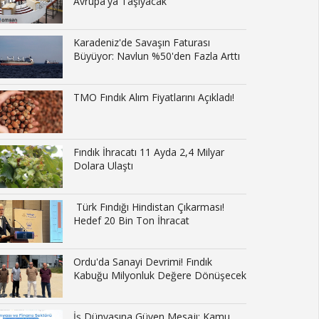
Avrupa'ya Taşıyacak
Karadeniz'de Savaşın Faturası
Büyüyor: Navlun %50'den Fazla Arttı
TMO Fındık Alım Fiyatlarını Açıkladı!
Fındık İhracatı 11 Ayda 2,4 Milyar
Dolara Ulaştı
Türk Fındığı Hindistan Çıkarması!
Hedef 20 Bin Ton İhracat
Ordu'da Sanayi Devrimi! Fındık
Kabuğu Milyonluk Değere Dönüşecek
İş Dünyasına Güven Mesajı: Kamu