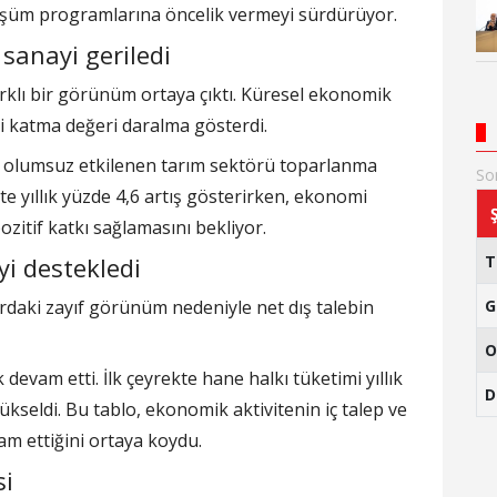
önüşüm programlarına öncelik vermeyi sürdürüyor.
sanayi geriledi
farklı bir görünüm ortaya çıktı. Küresel ekonomik
yi katma değeri daralma gösterdi.
an olumsuz etkilenen tarım sektörü toparlanma
So
kte yıllık yüzde 4,6 artış gösterirken, ekonomi
zitif katkı sağlamasını bekliyor.
i destekledi
rdaki zayıf görünüm nedeniyle net dış talebin
G
O
devam etti. İlk çeyrekte hane halkı tüketimi yıllık
D
ükseldi. Bu tablo, ekonomik aktivitenin iç talep ve
m ettiğini ortaya koydu.
si