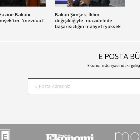
Hazine Bakanı
Bakan Şimşek: İklim
mşek'ten 'mevduat'
değişikliğiyle mücadelede
başarısızlığın maliyeti yüksek
olacak
E POSTA BÜ
Ekonomi dünyasındaki gelişm