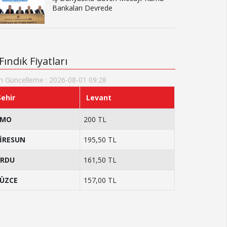
Bankaları Devrede
Fındık Fiyatları
n Güncelleme : 2026-08-01 09:28
Şehir
Levant
TMO
200 TL
İRESUN
195,50 TL
RDU
161,50 TL
ÜZCE
157,00 TL