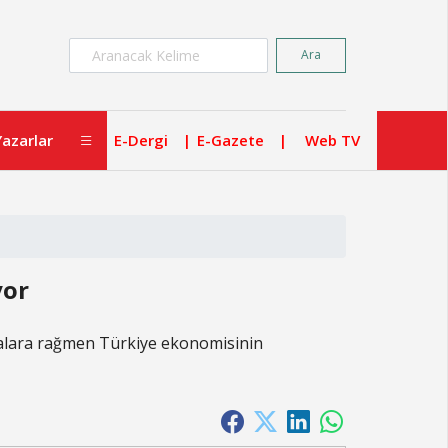
×
Ara
Yazarlar
E-Dergi
E-Gazete
Web TV
yor
şmalara rağmen Türkiye ekonomisinin