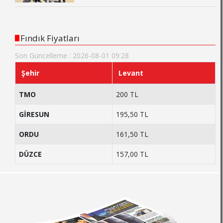
Fındık Fiyatları
Son Güncelleme : 2026-08-01 09:28
Şehir
Levant
TMO
200 TL
GİRESUN
195,50 TL
ORDU
161,50 TL
DÜZCE
157,00 TL