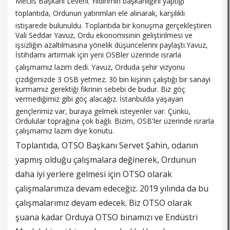
Meclis Başkanı Levent Yıldırımın başkanlığını yaptığı
toplantıda, Ordunun yatırımları ele alınarak, karşılıklı
istişarede bulunuldu. Toplantıda bir konuşma gerçekleştiren
Vali Seddar Yavuz, Ordu ekonomisinin geliştirilmesi ve
işsizliğin azaltılmasına yönelik düşüncelerini paylaştı.Yavuz,
İstihdamı artırmak için yeni OSBler üzerinde ısrarla
çalışmamız lazım dedi. Yavuz, Orduda şehir vizyonu
çizdiğimizde 3 OSB yetmez. 30 bin kişinin çalıştığı bir sanayi
kurmamız gerektiği fikrinin sebebi de budur. Biz göç
vermediğimiz gibi göç alacağız. İstanbulda yaşayan
gençlerimiz var, buraya gelmek isteyenler var. Çünkü,
Ordulular toprağına çok bağlı. Bizim, OSB'ler üzerinde ısrarla
çalışmamız lazım diye konutu.
Toplantıda, OTSO Başkanı Servet Şahin, odanın
yapmış olduğu çalışmalara değinerek, Ordunun
daha iyi yerlere gelmesi için OTSO olarak
çalışmalarımıza devam edeceğiz. 2019 yılında da bu
çalışmalarımız devam edecek. Biz OTSO olarak
şuana kadar Orduya OTSO binamızı ve Endüstri