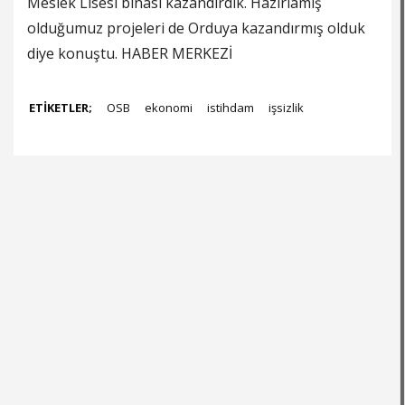
Meslek Lisesi binası kazandırdık. Hazırlamış
olduğumuz projeleri de Orduya kazandırmış olduk
diye konuştu. HABER MERKEZİ
ETİKETLER;
OSB
ekonomi
istihdam
işsizlik