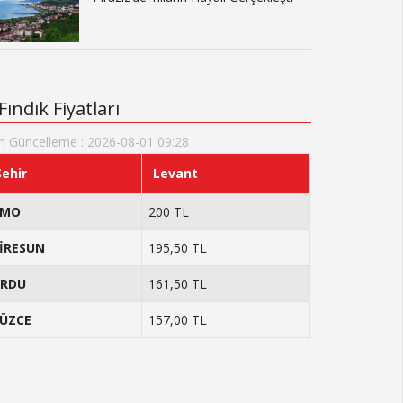
Fındık Fiyatları
n Güncelleme : 2026-08-01 09:28
Şehir
Levant
TMO
200 TL
İRESUN
195,50 TL
RDU
161,50 TL
ÜZCE
157,00 TL