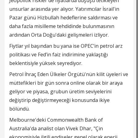
Jeopolitik riskler de fiyatlarda düşüşü tetikleyen
unsurlar arasında yer alıyor. Yatırımcılar İsrail'in
Pazar günü Hizbullah hedeflerine saldırması ve
daha fazla misilleme tehdidinde bulunmasının
ardından Orta Doğu'daki gelişmeleri izliyor.
Fiytlar yıl başından bu yana ise OPEC’in petrol arz
politikası ve Fed’in faiz indirimine yaklaştığı
beklentisiyle yüksek seyrediyor.
Petrol İhraç Eden Ülkeler Örgütü'nün kilit üyeleri ve
müttefikleri bir gün sonra online olarak bir araya
geliyor ve piyasa, grubun üretim seviyelerini
değiştirip değiştirmeyeceği konusunda ikiye
bölündü.
Melbourne'deki Commonwealth Bank of
Australia'da analist olan Vivek Dhar, "Çin
ekonomisiyle ilgili endişeler genel olarak enerji