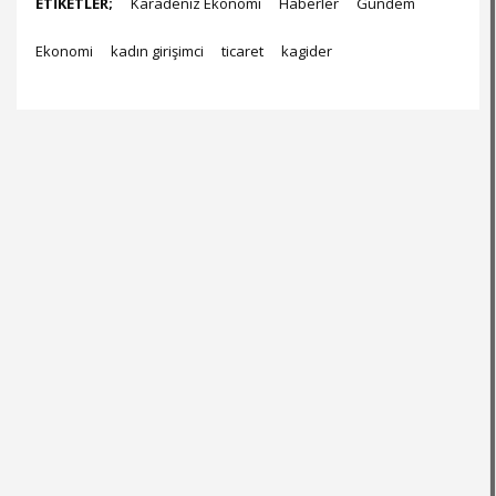
ETİKETLER;
Karadeniz Ekonomi
Haberler
Gündem
Ekonomi
kadın girişimci
ticaret
kagider