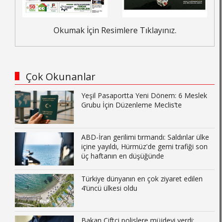
Okumak İçin Resimlere Tıklayınız.
Çok Okunanlar
Yeşil Pasaportta Yeni Dönem: 6 Meslek
Grubu İçin Düzenleme Meclis’te
ABD-İran gerilimi tırmandı: Saldırılar ülke
içine yayıldı, Hürmüz'de gemi trafiği son
üç haftanın en düşüğünde
Türkiye dünyanın en çok ziyaret edilen
4’üncü ülkesi oldu
Bakan Çiftçi polislere müjdeyi verdi: