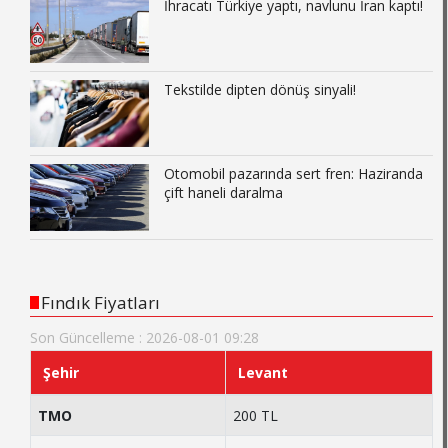
İhracatı Türkiye yaptı, navlunu İran kaptı!
Tekstilde dipten dönüş sinyali!
Otomobil pazarında sert fren: Haziranda
çift haneli daralma
Fındık Fiyatları
Son Güncelleme : 2026-08-01 09:28
Şehir
Levant
TMO
200 TL