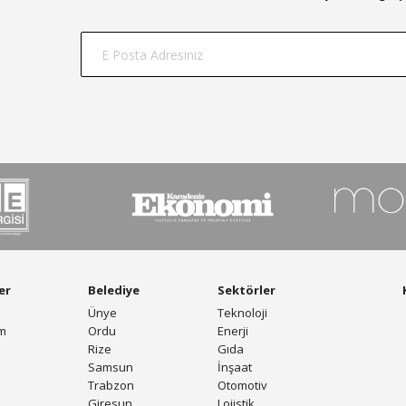
er
Belediye
Sektörler
Ünye
Teknoloji
am
Ordu
Enerji
Rize
Gıda
Samsun
İnşaat
Trabzon
Otomotiv
Giresun
Lojistik