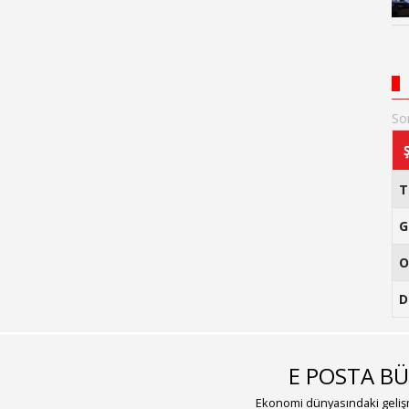
So
G
O
D
E POSTA BÜ
Ekonomi dünyasındaki gelişm