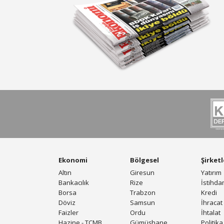
Ekonomi
Bölgesel
Şirketl
Altın
Giresun
Yatırım
Bankacılık
Rize
İstihd
Borsa
Trabzon
Kredi
Döviz
Samsun
İhracat
Faizler
Ordu
İhtalat
Hazine - TCMB
Gümüşhane
Politika