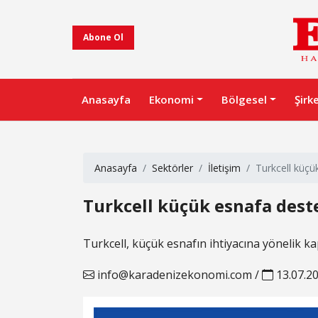
Abone Ol
Anasayfa
Ekonomi
Bölgesel
Şirk
Anasayfa
Sektörler
İletişim
Turkcell küçü
Turkcell küçük esnafa dest
Turkcell, küçük esnafın ihtiyacına yönelik ka
info@karadenizekonomi.com
/
13.07.2