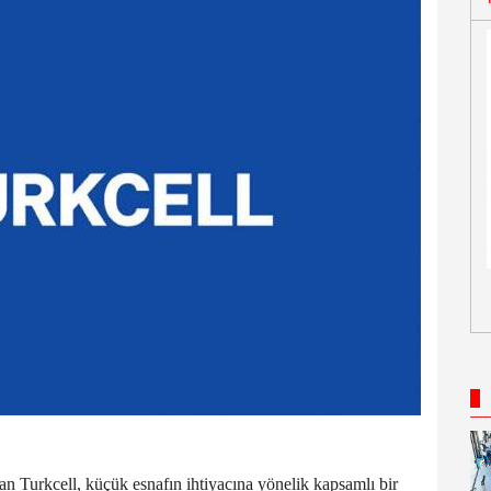
an Turkcell, küçük esnafın ihtiyacına yönelik kapsamlı bir