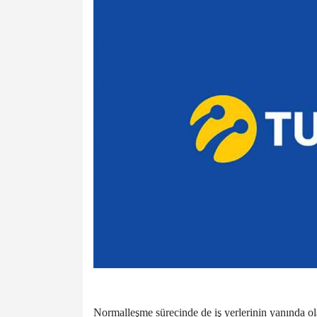
Normalleşme sürecinde de iş yerlerinin yanında ol