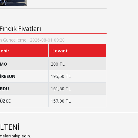
Fındık Fiyatları
n Güncelleme : 2026-08-01 09:28
Şehir
Levant
TMO
200 TL
İRESUN
195,50 TL
RDU
161,50 TL
ÜZCE
157,00 TL
LTENİ
eleri takip edin.