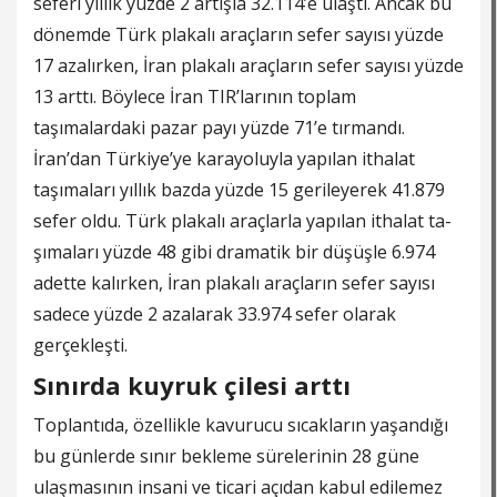
seferi yıllık yüzde 2 artışla 32.114’e ulaştı. Ancak bu
dö­nemde Türk plakalı araçla­rın sefer sayısı yüzde
17 aza­lırken, İran plakalı araçların sefer sayısı yüzde
13 arttı. Böylece İran TIR’larının top­lam
taşımalardaki pazar payı yüzde 71’e tırmandı.
İran’dan Türkiye’ye karayoluyla yapı­lan ithalat
taşımaları yıllık bazda yüzde 15 gerileyerek 41.879
sefer oldu. Türk plaka­lı araçlarla yapılan ithalat ta­
şımaları yüzde 48 gibi drama­tik bir düşüşle 6.974
adette kalırken, İran plakalı araçla­rın sefer sayısı
sadece yüzde 2 azalarak 33.974 sefer olarak
gerçekleşti.
Sınırda kuyruk çilesi arttı
Toplantıda, özellikle kavu­rucu sıcakların yaşandığı
bu günlerde sınır bekleme süre­lerinin 28 güne
ulaşmasının insani ve ticari açıdan kabul edilemez