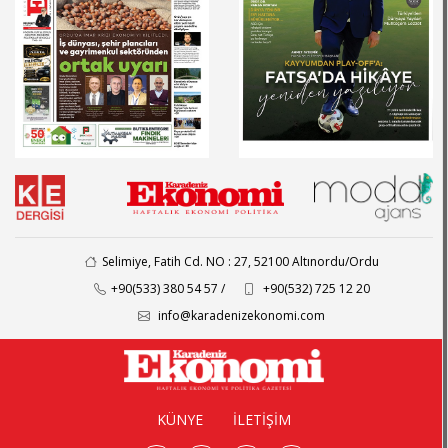
Selimiye, Fatih Cd. NO : 27, 52100 Altınordu/Ordu
+90(533) 380 54 57 /
+90(532) 725 12 20
info@karadenizekonomi.com
KÜNYE
İLETİŞİM