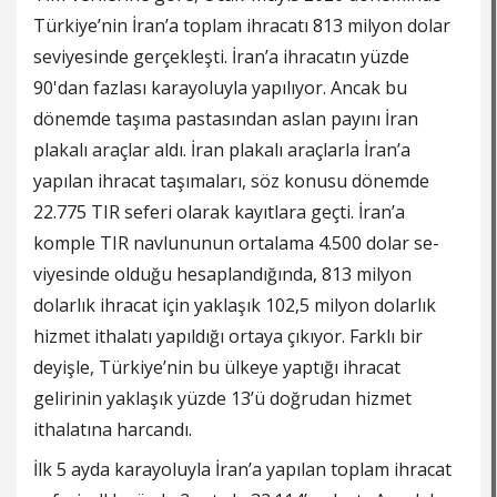
Türkiye’nin İran’a toplam ihracatı 813 milyon dolar
se­viyesinde gerçekleşti. İran’a ihracatın yüzde
90'dan fazla­sı karayoluyla yapılıyor. An­cak bu
dönemde taşıma pas­tasından aslan payını İran
plakalı araçlar aldı. İran pla­kalı araçlarla İran’a
yapılan ihracat taşımaları, söz ko­nusu dönemde
22.775 TIR seferi olarak kayıtlara geçti. İran’a
komple TIR navlunu­nun ortalama 4.500 dolar se­
viyesinde olduğu hesaplan­dığında, 813 milyon
dolarlık ihracat için yaklaşık 102,5 milyon dolarlık
hizmet it­halatı yapıldığı ortaya çıkı­yor. Farklı bir
deyişle, Türki­ye’nin bu ülkeye yaptığı ihra­cat
gelirinin yaklaşık yüzde 13’ü doğrudan hizmet
ithala­tına harcandı.
İlk 5 ayda karayoluyla İran’a yapılan toplam ihra­cat