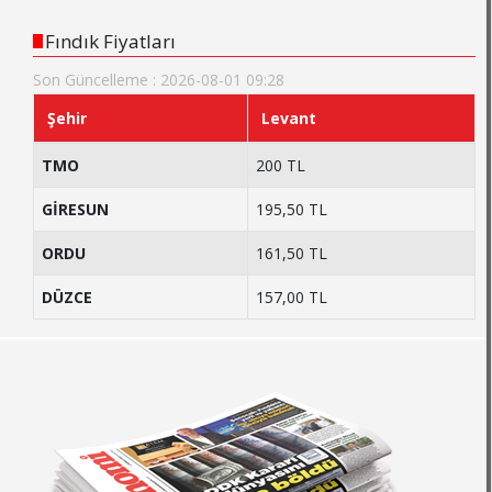
Fındık Fiyatları
Son Güncelleme : 2026-08-01 09:28
Şehir
Levant
TMO
200 TL
GİRESUN
195,50 TL
ORDU
161,50 TL
DÜZCE
157,00 TL