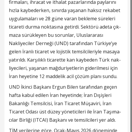
firma­ları, ihracat ve ithalat pazar­larında paylarını
hızla kay­bederken, sınırda yaşanan haksız rekabet
uygulamaları ve 28 güne varan bekleme sü­releri
ticareti durma noktası­na getirdi. Sektörü adeta çık­
maza sürükleyen bu sorun­lar, Uluslararası
Nakliyeciler Derneği (UND) tarafından Türkiye’ye
gelen İranlı ticaret ve lojistik temsilcileriyle ma­saya
yatırıldı. Karşılıklı tica­rette kan kaybeden Türk nak­
liyecileri, yaşanan mağduri­yetlerin giderilmesi için
İran heyetine 12 maddelik acil çö­züm planı sundu.
UND İkinci Başkanı Ergun Bilen tarafından geçen
hafta kabul edilen İran heyetinde; İran Dışişleri
Bakanlığı Tem­silcisi, İran Ticaret Müşaviri, İran
Ticaret Odası üst düzey yöneticileri ile İran Taşıma­
cılar Birliği (ITCAI) Başkanı ve temsilcileri yer aldı.
TİM verilerine göre, Ocak-Mayıs 2026 dönemin­de