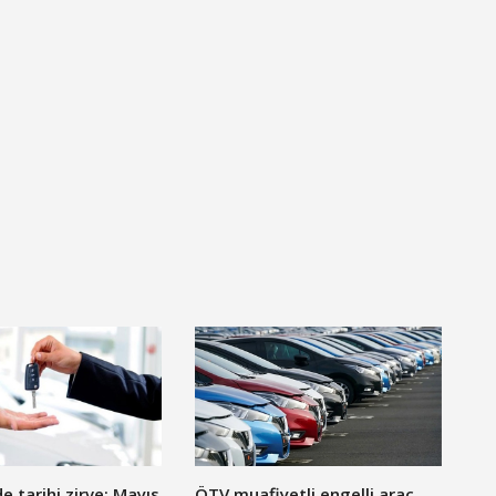
 tarihi zirve: Mayıs
ÖTV muafiyetli engelli araç