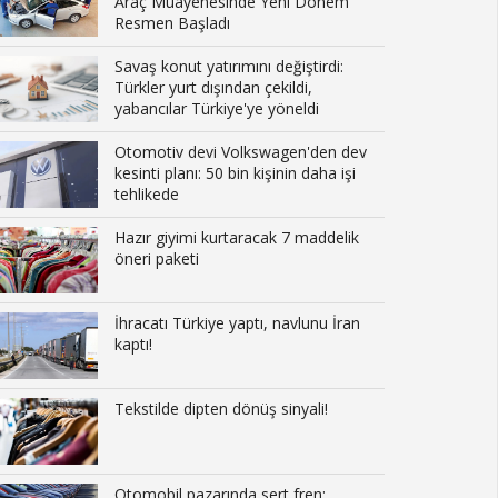
Araç Muayenesinde Yeni Dönem
Resmen Başladı
Savaş konut yatırımını değiştirdi:
Türkler yurt dışından çekildi,
yabancılar Türkiye'ye yöneldi
Otomotiv devi Volkswagen'den dev
kesinti planı: 50 bin kişinin daha işi
tehlikede
Hazır giyimi kurtaracak 7 maddelik
öneri paketi
İhracatı Türkiye yaptı, navlunu İran
kaptı!
Tekstilde dipten dönüş sinyali!
Otomobil pazarında sert fren: