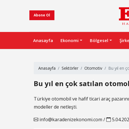
Abone Ol
Anasayfa
Ekonomi
Bölgesel
Şirk
Anasayfa
Sektörler
Otomotiv
Bu yıl en ç
Bu yıl en çok satılan otomob
Türkiye otomobil ve hafif ticari araç pazarınd
modeller de netleşti.
info@karadenizekonomi.com
/
5.04.20