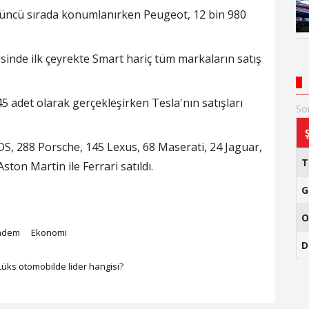
rdüncü sırada konumlanırken Peugeot, 12 bin 980
inde ilk çeyrekte Smart hariç tüm markaların satış
145 adet olarak gerçekleşirken Tesla'nın satışları
So
S, 288 Porsche, 145 Lexus, 68 Maserati, 24 Jaguar,
ton Martin ile Ferrari satıldı.
G
O
ndem
Ekonomi
D
Lüks otomobilde lider hangisi?