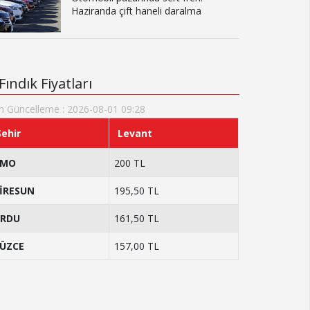
Haziranda çift haneli daralma
Fındık Fiyatları
n Güncelleme : 2026-08-01 09:28
Şehir
Levant
TMO
200 TL
İRESUN
195,50 TL
RDU
161,50 TL
ÜZCE
157,00 TL