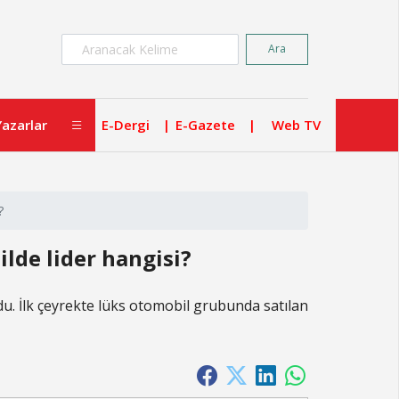
×
Ara
Yazarlar
E-Dergi
E-Gazete
Web TV
?
ilde lider hangisi?
oldu. İlk çeyrekte lüks otomobil grubunda satılan