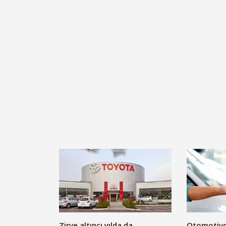
Zirve altıncı yılda da
Otomotivde