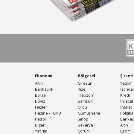
Ekonomi
Bölgesel
Şirketl
Altın
Giresun
Yatırım
Bankacılık
Rize
İstihd
Borsa
Trabzon
Kredi
Döviz
Samsun
İhracat
Faizler
Ordu
İhtalat
Hazine - TCMB
Gümüşhane
Politika
Petrol
Sinop
Bankacı
Diğer
Sakarya
Altın
Yatırım
Çorum
Eğitim