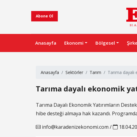
Abone Ol
Anasayfa
Ekonomi
Bölgesel
Şirk
Anasayfa
Sektörler
Tarım
Tarıma dayalı e
Tarıma dayalı ekonomik yatı
Tarıma Dayalı Ekonomik Yatırımların Destek
hibe desteği almaya hak kazandı. Programdan 
info@karadenizekonomi.com
/
18.04.2