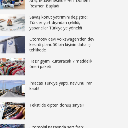
Araç Muayenesinde Yeni Dönem
Resmen Başladı
Savaş konut yatırımını değiştirdi:
Türkler yurt dışından çekildi,
yabancılar Türkiye'ye yöneldi
Otomotiv devi Volkswagen'den dev
kesinti planı: 50 bin kişinin daha işi
tehlikede
Hazır giyimi kurtaracak 7 maddelik
öneri paketi
İhracatı Türkiye yaptı, navlunu İran
kaptı!
Tekstilde dipten dönüş sinyali!
Otomobil pazarında sert fren: