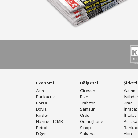
Ekonomi
Bölgesel
Şirketl
Altın
Giresun
Yatırım
Bankacılık
Rize
İstihd
Borsa
Trabzon
Kredi
Döviz
Samsun
İhracat
Faizler
Ordu
İhtalat
Hazine - TCMB
Gümüşhane
Politika
Petrol
Sinop
Bankacı
Diğer
Sakarya
Altın