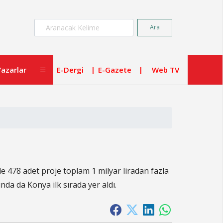
×
Ara
Yazarlar
E-Dergi
E-Gazete
Web TV
478 adet proje toplam 1 milyar liradan fazla
da da Konya ilk sırada yer aldı.