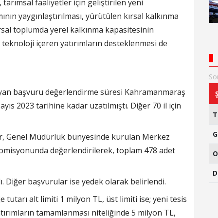
arımsal faaliyetler için geliştirilen yeni
ımının yaygınlaştırılması, yürütülen kırsal kalkınma
kırsal toplumda yerel kalkınma kapasitesinin
 teknoloji içeren yatırımların desteklenmesi de
So
şlayan başvuru değerlendirme süresi Kahramanmaraş
yıs 2023 tarihine kadar uzatılmıştı. Diğer 70 il için
G
lar, Genel Müdürlük bünyesinde kurulan Merkez
omisyonunda değerlendirilerek, toplam 478 adet
O
D
. Diğer başvurular ise yedek olarak belirlendi.
tarı alt limiti 1 milyon TL, üst limiti ise; yeni tesis
atırımların tamamlanması niteliğinde 5 milyon TL,