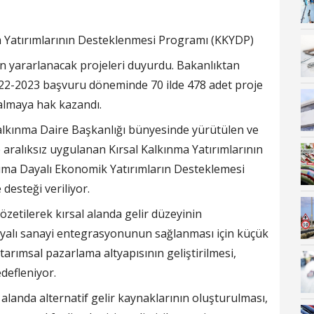
a Yatırımlarının Desteklenmesi Programı (KKYDP)
 yararlanacak projeleri duyurdu. Bakanlıktan
022-2023 başvuru döneminde 70 ilde 478 adet proje
 almaya hak kazandı.
lkınma Daire Başkanlığı bünyesinde yürütülen ve
e aralıksız uygulanan Kırsal Kalkınma Yatırımlarının
ıma Dayalı Ekonomik Yatırımların Desteklemesi
desteği veriliyor.
özetilerek kırsal alanda gelir düzeyinin
dayalı sanayi entegrasyonunun sağlanması için küçük
tarımsal pazarlama altyapısının geliştirilmesi,
defleniyor.
l alanda alternatif gelir kaynaklarının oluşturulması,