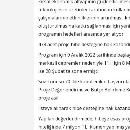
kırsal ekonomik altyapının güçlendirilmesi, t
teknolojilerin üreticiler tarafından kullan
çalışmalarının etkinliklerinin artırılması, 
oluşturulmasına katkı sağlanması için yeni
programın hedefleri arasında yer alıyor.
478 adet proje hibe desteğine hak kazandı
Program için 9 Aralık 2022 tarihinde ba
merkezli depremler nedeniyle 11 il için 8 Ma
ise 28 Şubat'ta sona ermişti.
Söz konusu 70 ilde kabul edilen başvuru
Proje Değerlendirme ve Bütçe Belirleme K
proje asıl
listeye alınarak hibe desteğine hak kazandı
Yapılan değerlendirmede, hibeye esas proje tu
niteliğinde 7 milyon TL, kısmen yapılmış y