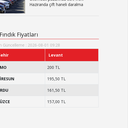
Haziranda çift haneli daralma
Fındık Fiyatları
n Güncelleme : 2026-08-01 09:28
Şehir
Levant
TMO
200 TL
İRESUN
195,50 TL
RDU
161,50 TL
ÜZCE
157,00 TL