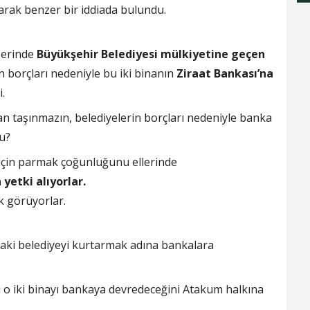
arak benzer bir iddiada bulundu.
üzerinde
Büyükşehir Belediyesi mülkiyetine geçen
borçları nedeniyle bu iki binanın
Ziraat Bankası’na
.
an taşınmazın, belediyelerin borçları nedeniyle banka
u?
i için parmak çoğunluğunu ellerinde
yetki alıyorlar.
k görüyorlar.
daki belediyeyi kurtarmak adına bankalara
 o iki binayı bankaya devredeceğini Atakum halkına