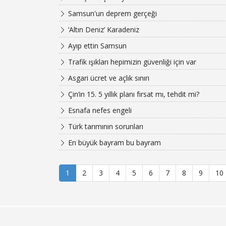
Samsun'un deprem gerçeği
‘Altın Deniz’ Karadeniz
Ayıp ettin Samsun
Trafik ışıkları hepimizin güvenliği için var
Asgari ücret ve açlık sınırı
Çin’in 15. 5 yıllık planı fırsat mı, tehdit mi?
Esnafa nefes engeli
Türk tarımının sorunları
En büyük bayram bu bayram
1
2
3
4
5
6
7
8
9
10