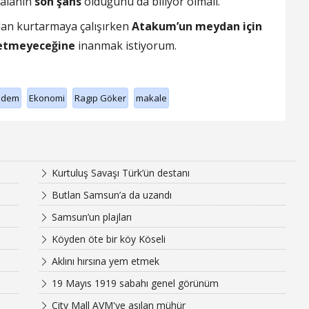
 alanın
son şans
olduğunu da biliyor olmalı.
dan kurtarmaya çalışırken
Atakum’un meydan için
a etmeyeceğine
inanmak istiyorum.
ndem
Ekonomi
Ragıp Göker
makale
Kurtuluş Savaşı Türk’ün destanı
Butlan Samsun’a da uzandı
Samsun’un plajları
Köyden öte bir köy Köseli
Aklını hırsına yem etmek
19 Mayıs 1919 sabahı genel görünüm
City Mall AVM'ye asılan mühür