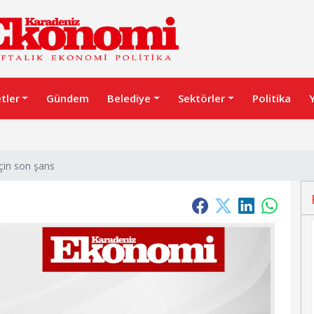
etler
Gündem
Belediye
Sektörler
Politika
çin son şans