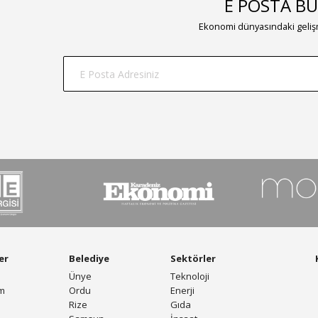
E POSTA BÜ
Ekonomi dünyasındaki gelişm
er
Belediye
Sektörler
Ünye
Teknoloji
am
Ordu
Enerji
Rize
Gıda