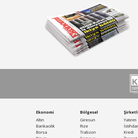
Ekonomi
Bölgesel
Şirketl
Altın
Giresun
Yatırım
Bankacılık
Rize
İstihd
Borsa
Trabzon
Kredi