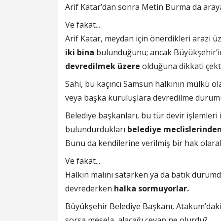
Arif Katar’dan sonra Metin Burma da aray
Ve fakat...
Arif Katar, meydan için önerdikleri arazi 
iki bina
bulunduğunu; ancak Büyükşehir’in 
devredilmek üzere
olduğuna dikkati çekti
Sahi, bu kaçıncı Samsun halkının mülkü ol
veya başka kuruluşlara devredilme durum
Belediye başkanları, bu tür devir işlemler
bulundurdukları
belediye meclislerinden 
Bunu da kendilerine verilmiş bir hak olara
Ve fakat...
Halkın malını satarken ya da batık durum
devrederken
halka sormuyorlar.
Büyükşehir Belediye Başkanı, Atakum’daki
sorsa mesela, alacağı cevap ne olurdu?