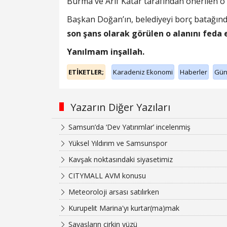
Burma ve Arif Katar tarafından önerilen o
Başkan Doğan’ın, belediyeyi borç batağın
son şans olarak görülen o alanını fed
Yanılmam inşallah.
ETİKETLER;
Karadeniz Ekonomi
Haberler
Gü
Yazarın Diğer Yazıları
Samsun’da ‘Dev Yatırımlar’ incelenmiş
Yüksel Yıldırım ve Samsunspor
Kavşak noktasındaki siyasetimiz
CITYMALL AVM konusu
Meteoroloji arsası satılırken
Kurupelit Marina'yı kurtar(ma)mak
Savaşların çirkin yüzü