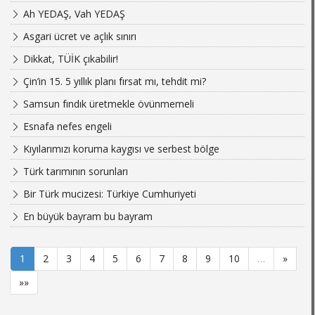
Ah YEDAŞ, Vah YEDAŞ
Asgari ücret ve açlık sınırı
Dikkat, TÜİK çıkabilir!
Çin’in 15. 5 yıllık planı fırsat mı, tehdit mi?
Samsun fındık üretmekle övünmemeli
Esnafa nefes engeli
Kıyılarımızı koruma kaygısı ve serbest bölge
Türk tarımının sorunları
Bir Türk mucizesi: Türkiye Cumhuriyeti
En büyük bayram bu bayram
1
2
3
4
5
6
7
8
9
10
…
»
»»