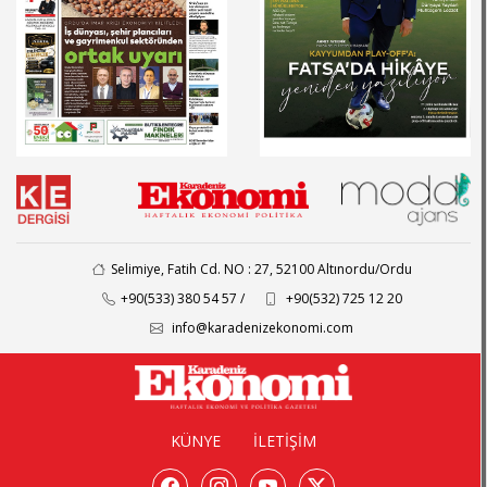
Selimiye, Fatih Cd. NO : 27, 52100 Altınordu/Ordu
+90(533) 380 54 57 /
+90(532) 725 12 20
info@karadenizekonomi.com
KÜNYE
İLETİŞİM