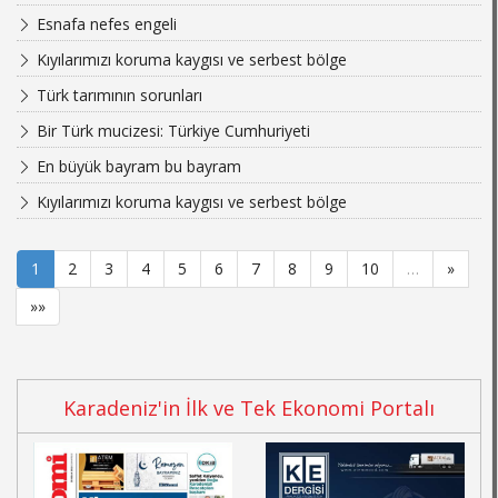
Esnafa nefes engeli
Kıyılarımızı koruma kaygısı ve serbest bölge
Türk tarımının sorunları
Bir Türk mucizesi: Türkiye Cumhuriyeti
En büyük bayram bu bayram
Kıyılarımızı koruma kaygısı ve serbest bölge
1
2
3
4
5
6
7
8
9
10
…
»
»»
Karadeniz'in İlk ve Tek Ekonomi Portalı