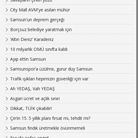
City Mall AVM'ye asılan mühür
Samsun'un deprem gerçeği
Borçsuz belediye yaratmak için
‘Altın Deniz’ Karadeniz
10 milyarlık OMÜ sınıfta kaldı
Ayıp ettin Samsun
Samsunspor’a üzülme, gurur duy Samsun
Trafik ışıkları hepimizin güvenliği için var
Ah YEDAŞ, Vah YEDAŞ
Asgari ücret ve açlık sınırı
Dikkat, TÜİK çıkabilir!
Çin’in 15. 5 yıllık planı fırsat mı, tehdit mi?
Samsun fındık üretmekle övünmemeli
Esnafa nefes engeli