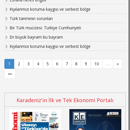
Kıyılarımızı koruma kaygısı ve serbest bölge
Türk tarımının sorunları
Bir Türk mucizesi: Türkiye Cumhuriyeti
En büyük bayram bu bayram
Kıyılarımızı koruma kaygısı ve serbest bölge
1
2
3
4
5
6
7
8
9
10
…
»
»»
Karadeniz'in İlk ve Tek Ekonomi Portalı