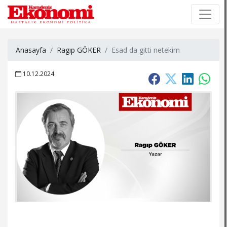
×
×
Anasayfa
Ragıp GÖKER
Esad da gitti netekim
10.12.2024