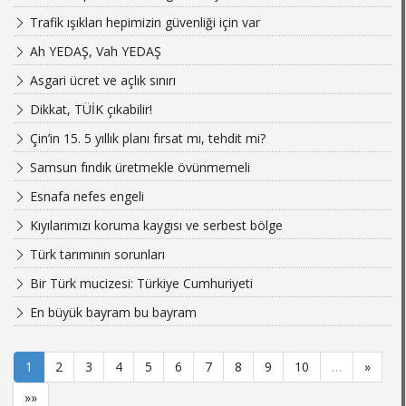
Trafik ışıkları hepimizin güvenliği için var
Ah YEDAŞ, Vah YEDAŞ
Asgari ücret ve açlık sınırı
Dikkat, TÜİK çıkabilir!
Çin’in 15. 5 yıllık planı fırsat mı, tehdit mi?
Samsun fındık üretmekle övünmemeli
Esnafa nefes engeli
Kıyılarımızı koruma kaygısı ve serbest bölge
Türk tarımının sorunları
Bir Türk mucizesi: Türkiye Cumhuriyeti
En büyük bayram bu bayram
1
2
3
4
5
6
7
8
9
10
…
»
»»