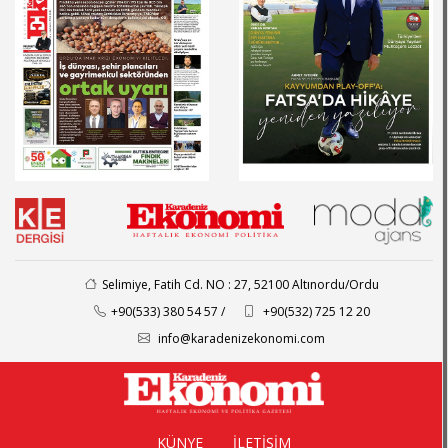
Selimiye, Fatih Cd. NO : 27, 52100 Altınordu/Ordu
+90(533) 380 54 57 /
+90(532) 725 12 20
info@karadenizekonomi.com
KÜNYE
İLETİŞİM