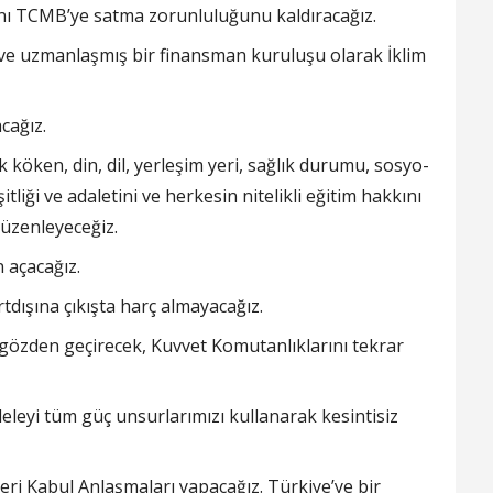
40’nı TCMB’ye satma zorunluluğunu kaldıracağız.
ve uzmanlaşmış bir finansman kuruluşu olarak İklim
cağız.
k köken, din, dil, yerleşim yeri, sağlık durumu, sosyo-
tliği ve adaletini ve herkesin nitelikli eğitim hakkını
düzenleyeceğiz.
 açacağız.
tdışına çıkışta harç almayacağız.
ı gözden geçirecek, Kuvvet Komutanlıklarını tekrar
eleyi tüm güç unsurlarımızı kullanarak kesintisiz
ri Kabul Anlaşmaları yapacağız. Türkiye’ye bir