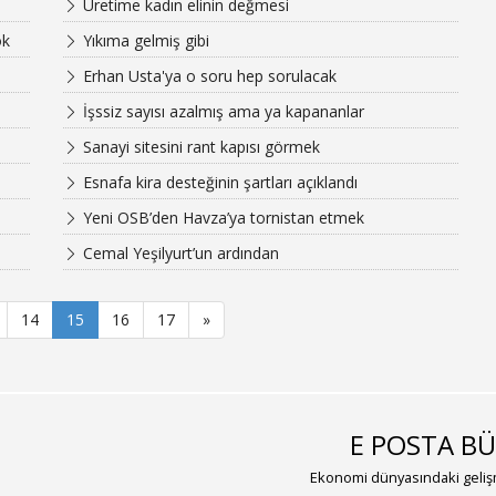
Üretime kadın elinin değmesi
ok
Yıkıma gelmiş gibi
Erhan Usta'ya o soru hep sorulacak
İşssiz sayısı azalmış ama ya kapananlar
Sanayi sitesini rant kapısı görmek
Esnafa kira desteğinin şartları açıklandı
Yeni OSB’den Havza’ya tornistan etmek
Cemal Yeşilyurt’un ardından
14
15
16
17
»
E POSTA BÜ
Ekonomi dünyasındaki gelişm