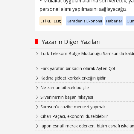
* Mülakat uygulamalarına son verecek, ya
personel alımı yapılmasını sağlayacağız.
ETİKETLER;
Karadeniz Ekonomi
Haberler
Gü
Yazarın Diğer Yazıları
Türk Telekom Bölge Müdürlüğü Samsun'da kaldı
Fark yaratan bir kadın olarak Ayten Çöl
Kadına şiddet korkak erkeğin işidir
Ne zaman bitecek bu çile
Silverline'nın başarı hikayesi
Samsun'u cazibe merkezi yapmak
Cihan Paçacı, ekonomi düzeltilebilir
Japon esnafı merak ederken, bizim esnafı ıskal