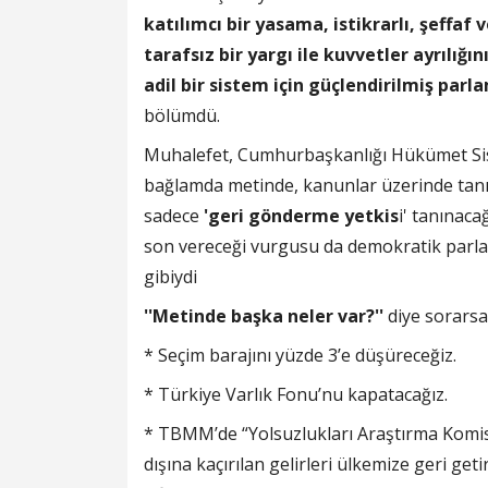
katılımcı bir yasama, istikrarlı, şeffaf
tarafsız bir yargı ile kuvvetler ayrılığı
adil bir sistem için güçlendirilmiş par
bölümdü.
Muhalefet, Cumhurbaşkanlığı Hükümet Si
bağlamda metinde, kanunlar üzerinde tan
sadece
'geri gönderme yetkis
i' tanınac
son vereceği vurgusu da demokratik parla
gibiydi
''Metinde başka neler var?''
diye sorarsa
* Seçim barajını yüzde 3’e düşüreceğiz.
* Türkiye Varlık Fonu’nu kapatacağız.
* TBMM’de “Yolsuzlukları Araştırma Komisy
dışına kaçırılan gelirleri ülkemize geri get