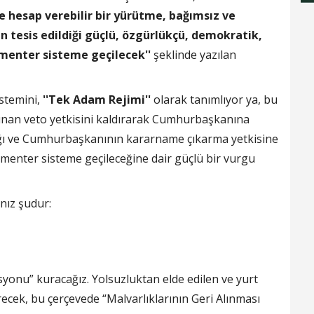
 ve hesap verebilir bir yürütme, bağımsız ve
nın tesis edildiği güçlü, özgürlükçü, demokratik,
lamenter sisteme geçilecek''
şeklinde yazılan
stemini,
''Tek Adam Rejimi''
olarak tanımlıyor ya, bu
ınan veto yetkisini kaldırarak Cumhurbaşkanına
ağı ve Cumhurbaşkanının kararname çıkarma yetkisine
menter sisteme geçileceğine dair güçlü bir vurgu
nız şudur:
onu” kuracağız. Yolsuzluktan elde edilen ve yurt
irecek, bu çerçevede “Malvarlıklarının Geri Alınması