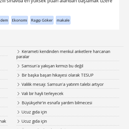
zılı sınavda en yüksek puan alandan başlamak üzere
ndem
Ekonomi
Ragıp Göker
makale
Kerameti kendinden menkul anketlere harcanan
paralar
Samsun'a yakışan kırmızı bu değil
Bir başka başarı hikayesi olarak TESUP
Valilik mesajı: Samsun'a yatırım talebi artıyor
Vali bir hayli terleyecek
Büyükşehir'in esnafa yardım bilmecesi
Ucuz gıda için
amak
Ucuz gıda için