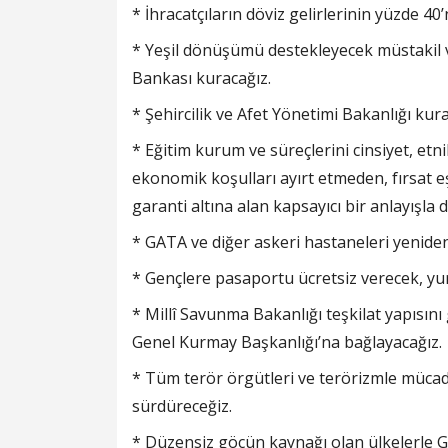
* İhracatçıların döviz gelirlerinin yüzde 
* Yeşil dönüşümü destekleyecek müstakil 
Bankası kuracağız.
* Şehircilik ve Afet Yönetimi Bakanlığı kura
* Eğitim kurum ve süreçlerini cinsiyet, etni
ekonomik koşulları ayırt etmeden, fırsat eşi
garanti altına alan kapsayıcı bir anlayışla 
* GATA ve diğer askeri hastaneleri yeniden
* Gençlere pasaportu ücretsiz verecek, yur
* Millî Savunma Bakanlığı teşkilat yapısın
Genel Kurmay Başkanlığı’na bağlayacağız.
* Tüm terör örgütleri ve terörizmle mücad
sürdüreceğiz.
* Düzensiz göçün kaynağı olan ülkelerle Ge