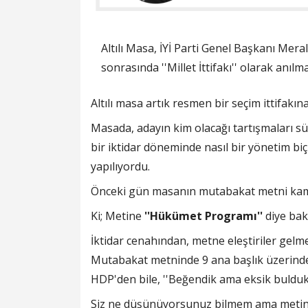
Altılı Masa, İYİ Parti Genel Başkanı Mera
sonrasında ''Millet İttifakı'' olarak anılm
Altılı masa artık resmen bir seçim ittifakın
Masada, adayın kim olacağı tartışmaları sü
bir iktidar döneminde nasıl bir yönetim bi
yapılıyordu.
Önceki gün masanın mutabakat metni kamuo
Ki; Metine
''Hükümet Programı''
diye bak
İktidar cenahından, metne eleştiriler gelm
Mutabakat metninde 9 ana başlık üzerinde
HDP'den bile, ''Beğendik ama eksik bulduk'
Siz ne düşünüyorsunuz bilmem ama metind