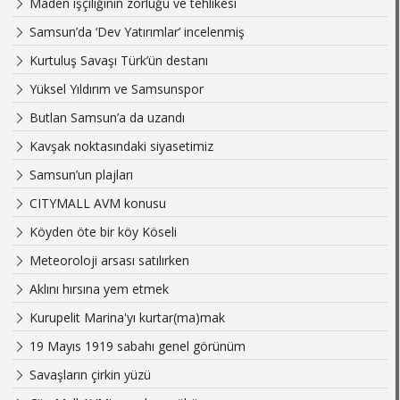
Maden işçiliğinin zorluğu ve tehlikesi
Samsun’da ‘Dev Yatırımlar’ incelenmiş
Kurtuluş Savaşı Türk’ün destanı
Yüksel Yıldırım ve Samsunspor
Butlan Samsun’a da uzandı
Kavşak noktasındaki siyasetimiz
Samsun’un plajları
CITYMALL AVM konusu
Köyden öte bir köy Köseli
Meteoroloji arsası satılırken
Aklını hırsına yem etmek
Kurupelit Marina'yı kurtar(ma)mak
19 Mayıs 1919 sabahı genel görünüm
Savaşların çirkin yüzü