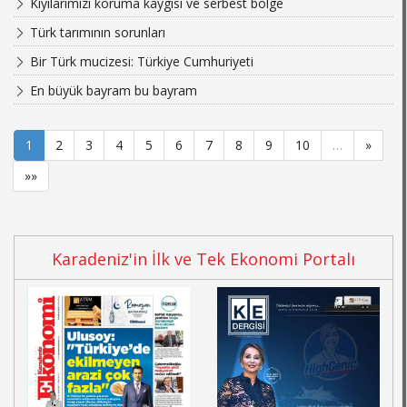
Kıyılarımızı koruma kaygısı ve serbest bölge
Türk tarımının sorunları
Bir Türk mucizesi: Türkiye Cumhuriyeti
En büyük bayram bu bayram
1
2
3
4
5
6
7
8
9
10
…
»
»»
Karadeniz'in İlk ve Tek Ekonomi Portalı