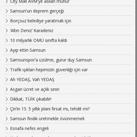
City Mall AVM'ye asılan mühür
Samsun'un deprem gerçeği
Borçsuz belediye yaratmak için
‘Altın Deniz’ Karadeniz
10 milyarlık OMÜ sınıfta kaldı
Ayıp ettin Samsun
Samsunspor’a üzülme, gurur duy Samsun
Trafik ışıkları hepimizin güvenliği için var
Ah YEDAŞ, Vah YEDAŞ
Asgari ücret ve açlık sınırı
Dikkat, TÜİK çıkabilir!
Çin’in 15. 5 yıllık planı fırsat mı, tehdit mi?
Samsun fındık üretmekle övünmemeli
Esnafa nefes engeli