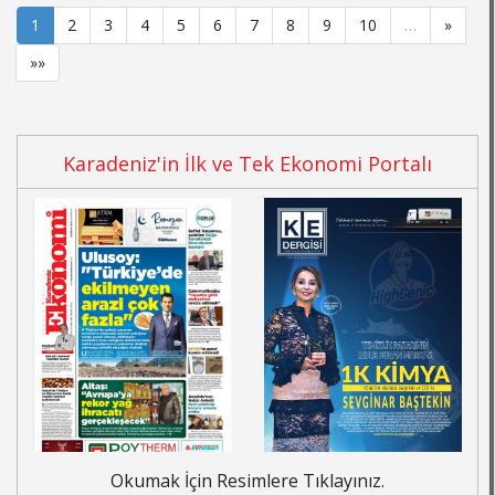
1
2
3
4
5
6
7
8
9
10
…
»
»»
Karadeniz'in İlk ve Tek Ekonomi Portalı
Okumak İçin Resimlere Tıklayınız.