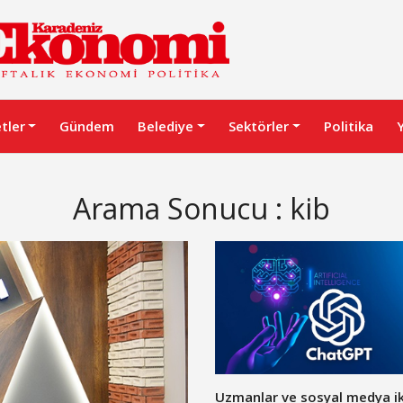
etler
Gündem
Belediye
Sektörler
Politika
Arama Sonucu : kib
Uzmanlar ve sosyal medya ik