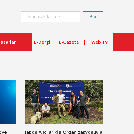
×
Ara
Yazarlar
E-Dergi
E-Gazete
Web TV
iye
Japon Alıcılar KİB Organizasyonuyla