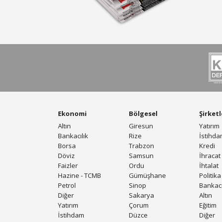
Ekonomi
Bölgesel
Şirketl
Altın
Giresun
Yatırım
Bankacılık
Rize
İstihd
Borsa
Trabzon
Kredi
Döviz
Samsun
İhracat
Faizler
Ordu
İhtalat
Hazine - TCMB
Gümüşhane
Politika
Petrol
Sinop
Bankacı
Diğer
Sakarya
Altın
Yatırım
Çorum
Eğitim
İstihdam
Düzce
Diğer