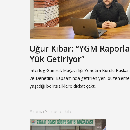
Uğur Kibar: “YGM Raporlar
Yük Getiriyor”
İnterlog Gümrük Müşavirliği Yönetim Kurulu Başkanı
ve Denetimi” kapsamında getirilen yeni düzenlemeler
yaşadığı belirsizliklere dikkat çekti.
Arama Sonucu : kib