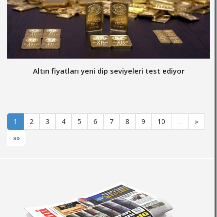
Altın fiyatları yeni dip seviyeleri test ediyor
1
2
3
4
5
6
7
8
9
10
…
»
»»