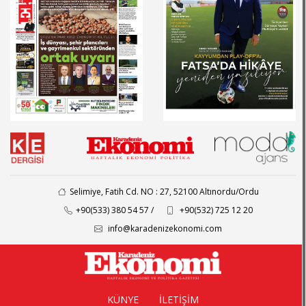
Selimiye, Fatih Cd. NO : 27, 52100 Altınordu/Ordu
+90(533) 380 54 57 /
+90(532) 725 12 20
info@karadenizekonomi.com
KÜNYE
İLETİŞİM