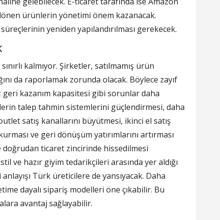
aline gelebilecek. E-ticaret tarafında ise Amazon
en dönen ürünlerin yönetimi önem kazanacak.
süreçlerinin yeniden yapılandırılması gerekecek.
k
sınırlı kalmıyor. Şirketler, satılmamış ürün
ığını da raporlamak zorunda olacak. Böylece zayıf
iz geri kazanım kapasitesi gibi sorunlar daha
erin talep tahmin sistemlerini güçlendirmesi, daha
tlet satış kanallarını büyütmesi, ikinci el satış
ı kurması ve geri dönüşüm yatırımlarını artırması
e doğrudan ticaret zincirinde hissedilmesi
il ve hazır giyim tedarikçileri arasında yer aldığı
 anlayışı Türk üreticilere de yansıyacak. Daha
retime dayalı sipariş modelleri öne çıkabilir. Bu
lara avantaj sağlayabilir.