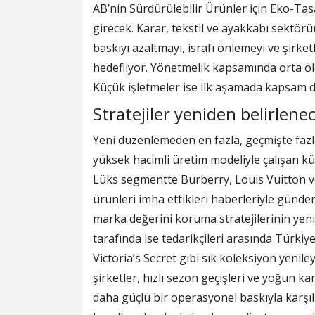
AB’nin Sürdürülebilir Ürünler için Eko-T
girecek. Karar, tekstil ve ayakkabı sektörü
baskıyı azaltmayı, israfı önlemeyi ve şirke
hedefliyor. Yönetmelik kapsamında orta ölç
Küçük işletmeler ise ilk aşamada kapsam d
Stratejiler yeniden belirlene
Yeni düzenlemeden en fazla, geçmişte fazl
yüksek hacimli üretim modeliyle çalışan k
Lüks segmentte Burberry, Louis Vuitton ve
ürünleri imha ettikleri haberleriyle günd
marka değerini koruma stratejilerinin yeni
tarafında ise tedarikçileri arasında Türkiy
Victoria’s Secret gibi sık koleksiyon yeni
şirketler, hızlı sezon geçişleri ve yoğun
daha güçlü bir operasyonel baskıyla karşıla