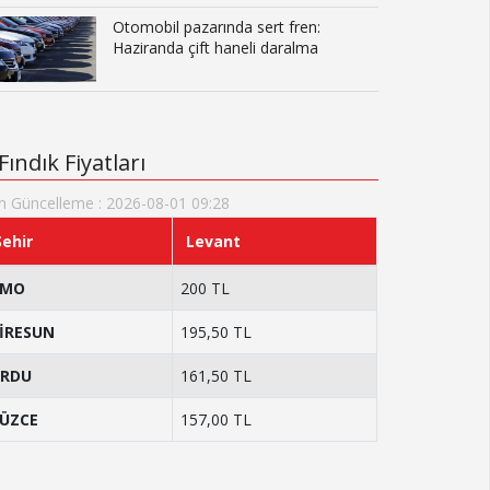
Otomobil pazarında sert fren:
Haziranda çift haneli daralma
Fındık Fiyatları
n Güncelleme : 2026-08-01 09:28
Şehir
Levant
TMO
200 TL
İRESUN
195,50 TL
RDU
161,50 TL
ÜZCE
157,00 TL