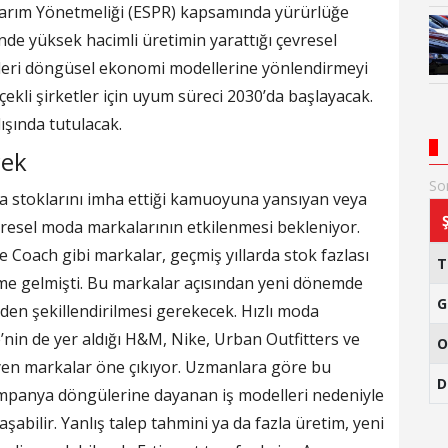
asarım Yönetmeliği (ESPR) kapsamında yürürlüğe
nde yüksek hacimli üretimin yarattığı çevresel
tleri döngüsel
ekonomi
modellerine yönlendirmeyi
ekli şirketler için uyum süreci 2030’da başlayacak.
ışında tutulacak.
cek
So
a stoklarını imha ettiği kamuoyuna yansıyan veya
üresel moda markalarının etkilenmesi bekleniyor.
 Coach gibi markalar, geçmiş yıllarda stok fazlası
eme gelmişti. Bu markalar açısından yeni dönemde
G
den şekillendirilmesi gerekecek. Hızlı moda
e’nin de yer aldığı H&M, Nike, Urban Outfitters ve
O
leyen markalar öne çıkıyor. Uzmanlara göre bu
D
 kampanya döngülerine dayanan iş modelleri nedeniyle
şabilir. Yanlış talep tahmini ya da fazla üretim, yeni