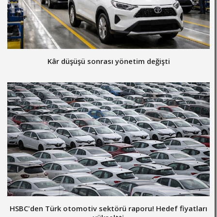
Kâr düşüşü sonrası yönetim değişti
HSBC'den Türk otomotiv sektörü raporu! Hedef fiyatları