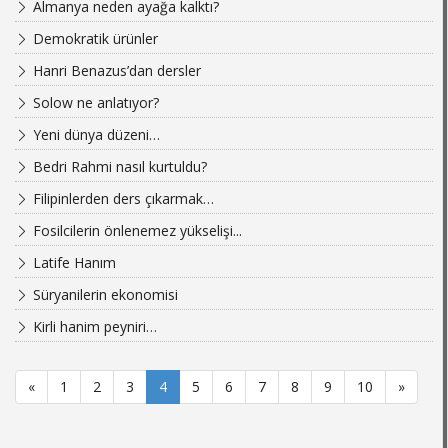
Almanya neden ayağa kalktı?
Demokratik ürünler
Hanri Benazus’dan dersler
Solow ne anlatıyor?
Yeni dünya düzeni…
Bedri Rahmi nasıl kurtuldu?
Filipinlerden ders çıkarmak…
Fosilcilerin önlenemez yükselişi...
Latife Hanım
Süryanilerin ekonomisi
Kirli hanim peyniri…
«
1
2
3
4
5
6
7
8
9
10
»