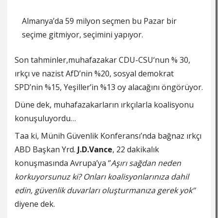
Almanya’da 59 milyon seçmen bu Pazar bir
seçime gitmiyor, seçimini yapıyor.
Son tahminler,muhafazakar CDU-CSU‘nun % 30,
ırkçı ve nazist AfD’nin %20, sosyal demokrat
SPD’nin %15, Yeşiller’in %13 oy alacağını öngörüyor.
Düne dek, muhafazakarların ırkçılarla koalisyonu
konuşuluyordu…
Taa ki, Münih Güvenlik Konferansı’nda bağnaz ırkçı
ABD Başkan Yrd.
J.D.Vance
, 22 dakikalık
konuşmasında Avrupa’ya ‘’
Aşırı sağdan neden
korkuyorsunuz ki? Onları koalisyonlarınıza dahil
edin, güvenlik duvarları oluşturmanıza gerek yok’’
diyene dek.