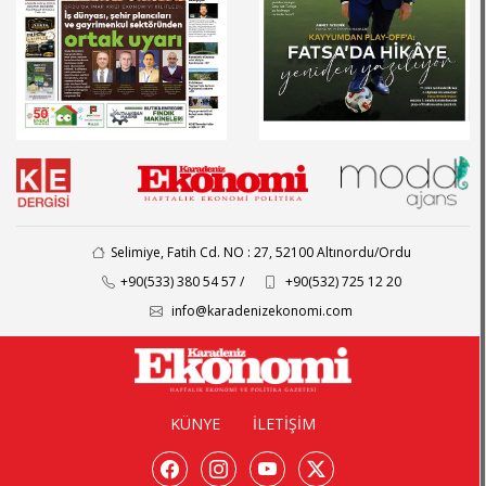
Selimiye, Fatih Cd. NO : 27, 52100 Altınordu/Ordu
+90(533) 380 54 57 /
+90(532) 725 12 20
info@karadenizekonomi.com
KÜNYE
İLETİŞİM