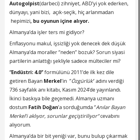
Autogolpist
(darbeci) zihniyet, ABD’yi yok ederken,
dünyayı, yani bizi, açık-seçik, hiç arlanmadan
hepimizi
, bu oyunun içine alıyor.
Almanya’da işler ters mi gidiyor?
Enflasyonu makul, işsizliği yok denecek dek düşük
Almanya’da moraller ‘’neden’’ bozuk? Sorun siyasi
partilerin anlattığı şekliyle sadece mülteciler mi?
‘
’Endüstri: 4.0’’
formülünü 2011’de ilk kez dile
getiren Bayan
Merkel
’in ‘’
Özgürlük‘
’ adını verdiği
736 sayfalık anı kitabı, Kasım 2024’de yayınlandı.
İkinci baskıya bile geçemedi. Almanya uzmanı
dostum
Fatih Doğan
’a sorduğumda ‘’
Anılar Bayan
Merkel’i aklıyor, sorunlar geçiştiriliyor‘’
cevabını
alıyorum.
Almanya’da bir bit yeniği var, bunu bulup çıkarmak