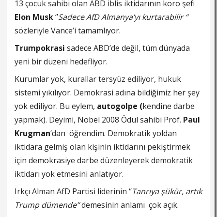
13 çocuk sahibi olan ABD iblis iktidarının koro şefi
Elon Musk
‘’
Sadece AfD Almanya’yı kurtarabilir ‘’
sözleriyle Vance’i tamamlıyor.
Trumpokrasi
sadece ABD’de değil, tüm dünyada
yeni bir düzeni hedefliyor.
Kurumlar yok, kurallar tersyüz ediliyor, hukuk
sistemi yıkılıyor. Demokrasi adına bildiğimiz her şey
yok ediliyor. Bu eylem,
autogolpe (
kendine darbe
yapmak). Deyimi, Nobel 2008 Ödül sahibi Prof.
Paul
Krugman
‘dan öğrendim. Demokratik yoldan
iktidara gelmiş olan kişinin iktidarını pekiştirmek
için demokrasiye darbe düzenleyerek demokratik
iktidarı yok etmesini anlatıyor.
Irkçı Alman AfD Partisi liderinin ‘’
Tanrıya şükür, artık
Trump dümende’’
demesinin anlamı çok açık.