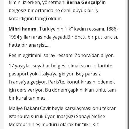
filmini izlerken, yönetmeni
Berna Gençalp’
’in
belgesiz bir ortamda ne denli büyük bir iş
kotardığınn tanığı oldum.
Mihri hanım
, Türkiye’nin ‘’ilk’’ kadın ressamı. 1886-
1954 yılları arasında yaşadı.Bir öncü, bir put kırıcısı,
hatta bir anarşist…
Resim eğitimini saray ressamı Zonora’dan alıyor.
17 yaşıyla , seyahat belgesi olmaksızın -o tarihte
pasaport yok- İtalya’ya gidiyor. Beş parasız
Fransa’ya geçiyor. Paris’te, konut kirasını ödemek
için ders veriyor. Bu dönem çapkınlıkları ünlü, tam
bir kural tanımaz…
Maliye Bakanı Cavit beyle karşılaşması onu tekrar
İstanbul’a sürüklüyor. İnas(Kız) Sanayi Nefise
Mektebi’nin eş müdürü olarak bir ‘’ilk‘’. Kız