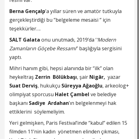
resmi var.
Berna
Gençalp
’a yıllar süren ve amatör tutkuyla
gerçekleştirdiği bu ‘’belgeleme mesaisi ‘’ için
teşekkürler….
SALT Galata
onu unutmadı, 2019’da ‘
’Modern
Zamanların Göçebe Ressamı
‘’ başlığıyla sergisini
yaptı.
Mihri hanım gibi, hepsi alanında bir ‘’ilk’’ olan
heykeltraş
Zerrin Bölükbaşı
, şair
Nigâr,
yazar
Suat Derviş
, hukukçu
Süreyya Ağaoğlu
, arkeolog+
olimpiyat sporcusu
Halet Çambel
ve belediye
başkanı
Sadiye Ardahan
’ın belgelenmeyi hak
ettiklerini söylemeliyim.
Yeri gelmişken, Paris Festival’inde ‘’kabul‘’ edilen 15
filmden 11’nin kadın yönetmen elinden çıkması,