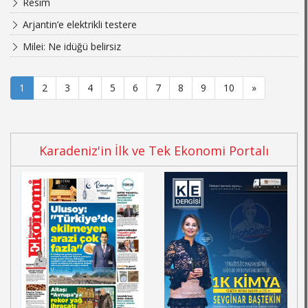
Resim
Arjantin’e elektrikli testere
Milei: Ne idüğü belirsiz
1
2
3
4
5
6
7
8
9
10
»
Karadeniz'in İlk ve Tek Ekonomi Portalı