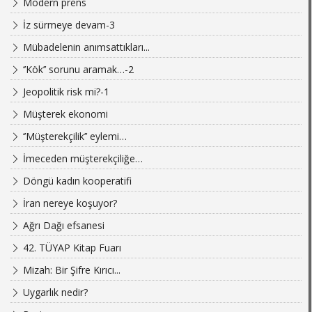
Modern prens
İz sürmeye devam-3
Mübadelenin anımsattıkları...
‘’Kök’’ sorunu aramak…-2
Jeopolitik risk mi?-1
Müşterek ekonomi
‘’Müşterekçilik’’ eylemi…
İmeceden müşterekçiliğe…
Döngü kadın kooperatifi
İran nereye koşuyor?
Ağrı Dağı efsanesi
42. TÜYAP Kitap Fuarı
Mizah: Bir Şifre Kırıcı...
Uygarlık nedir?