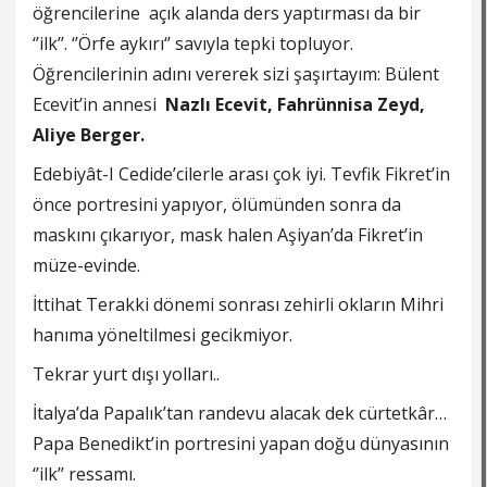
öğrencilerine açık alanda ders yaptırması da bir
‘’ilk’’. ‘’Örfe aykırı‘’ savıyla tepki topluyor.
Öğrencilerinin adını vererek sizi şaşırtayım: Bülent
Ecevit’in annesi
Nazlı Ecevit, Fahrünnisa Zeyd,
Aliye Berger.
Edebiyât-I Cedide’cilerle arası çok iyi. Tevfik Fikret’in
önce portresini yapıyor, ölümünden sonra da
maskını çıkarıyor, mask halen Aşiyan’da Fikret’in
müze-evinde.
İttihat Terakki dönemi sonrası zehirli okların Mihri
hanıma yöneltilmesi gecikmiyor.
Tekrar yurt dışı yolları..
İtalya’da Papalık’tan randevu alacak dek cürtetkâr…
Papa Benedikt’in portresini yapan doğu dünyasının
‘’ilk’’ ressamı.