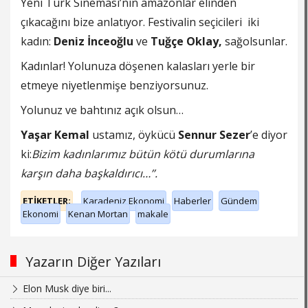
Yeni Türk Sineması’nın amazonlar elinden
çıkacağını bize anlatıyor. Festivalin seçicileri iki
kadın:
Deniz İnceoğlu
ve
Tuğçe Oklay,
sağolsunlar.
Kadınlar! Yolunuza döşenen kalasları yerle bir
etmeye niyetlenmişe benziyorsunuz.
Yolunuz ve bahtınız açık olsun…
Yaşar Kemal
ustamız, öykücü
Sennur Sezer
’e diyor
ki:
Bizim kadınlarımız bütün kötü durumlarına
karşın daha başkaldırıcı…’’.
ETİKETLER;
Karadeniz Ekonomi
Haberler
Gündem
Ekonomi
Kenan Mortan
makale
Yazarın Diğer Yazıları
Elon Musk diye biri...