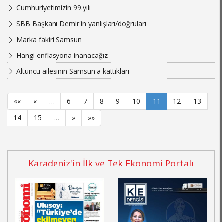
Cumhuriyetimizin 99.yılı
SBB Başkanı Demir'in yanlışları/doğruları
Marka fakiri Samsun
Hangi enflasyona inanacağız
Altuncu ailesinin Samsun'a kattıkları
««
«
…
6
7
8
9
10
11
12
13
14
15
…
»
»»
Karadeniz'in İlk ve Tek Ekonomi Portalı