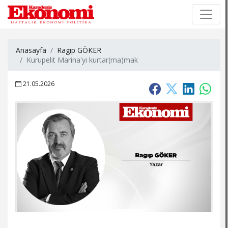
×
×
Anasayfa
Ragıp GÖKER
Kurupelit Marina'yı kurtar(ma)mak
21.05.2026