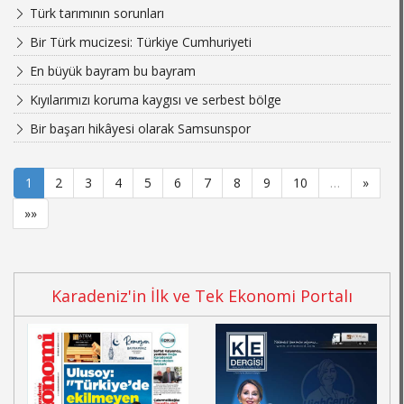
Türk tarımının sorunları
Bir Türk mucizesi: Türkiye Cumhuriyeti
En büyük bayram bu bayram
Kıyılarımızı koruma kaygısı ve serbest bölge
Bir başarı hikâyesi olarak Samsunspor
1
2
3
4
5
6
7
8
9
10
…
»
»»
Karadeniz'in İlk ve Tek Ekonomi Portalı