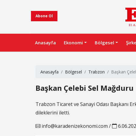
Abone Ol
Anasayfa
Ekonomi
Bölgesel
Şirk
Anasayfa
Bölgesel
Trabzon
Başkan Çeleb
Başkan Çelebi Sel Mağduru İ
Trabzon Ticaret ve Sanayi Odası Başkanı Erku
dileklerini iletti.
info@karadenizekonomi.com
/
6.06.20