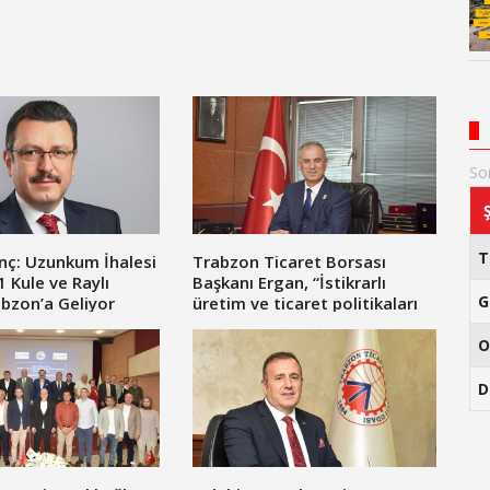
So
nç: Uzunkum İhalesi
Trabzon Ticaret Borsası
1 Kule ve Raylı
Başkanı Ergan, “İstikrarlı
G
bzon’a Geliyor
üretim ve ticaret politikaları
fındıktan kazanımlarımızı
arttıracaktır.”
O
D