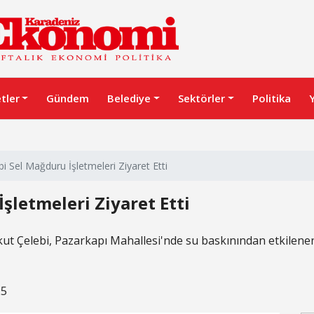
etler
Gündem
Belediye
Sektörler
Politika
i Sel Mağduru İşletmeleri Ziyaret Etti
şletmeleri Ziyaret Etti
t Çelebi, Pazarkapı Mahallesi'nde su baskınından etkilenen i
25