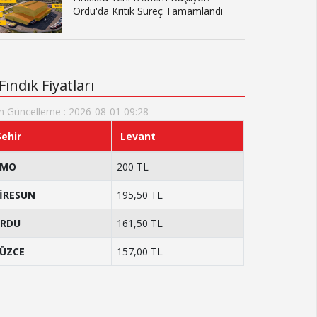
Ordu'da Kritik Süreç Tamamlandı
Fındık Fiyatları
n Güncelleme : 2026-08-01 09:28
Şehir
Levant
TMO
200 TL
İRESUN
195,50 TL
RDU
161,50 TL
ÜZCE
157,00 TL