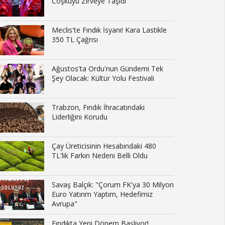
Coşkuyu Zirveye Taşıdı
Meclis'te Fındık İsyanı! Kara Lastikle
350 TL Çağrısı
Ağustos'ta Ordu'nun Gündemi Tek
Şey Olacak: Kültür Yolu Festivali
Trabzon, Fındık İhracatındaki
Liderliğini Korudu
Çay Üreticisinin Hesabındaki 480
TL'lik Farkın Nedeni Belli Oldu
Savaş Balçık: "Çorum FK'ya 30 Milyon
Euro Yatırım Yaptım, Hedefimiz
Avrupa"
Fındıkta Yeni Dönem Başlıyor!