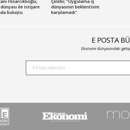
nı Hisarcıklıoğlu,
Çelebi; "Uygulama iş
dünyası ile istişare
dünyasının beklentisini
nda buluştu
karşılamadı"
E POSTA BÜ
Ekonomi dünyasındaki gelişm