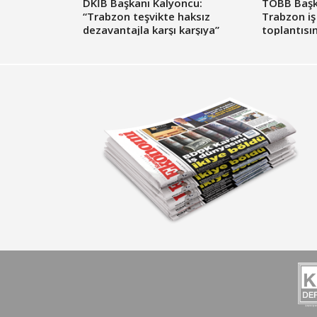
DKİB Başkanı Kalyoncu:
TOBB Başka
“Trabzon teşvikte haksız
Trabzon iş 
dezavantajla karşı karşıya”
toplantısı