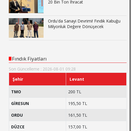
20 Bin Ton İhracat
Ordu'da Sanayi Devrimi! Fındık Kabuğu
Milyonluk Değere Dönüşecek
Fındık Fiyatları
Son Güncelleme : 2026-08-01 09:28
Şehir
Levant
TMO
200 TL
GİRESUN
195,50 TL
ORDU
161,50 TL
DÜZCE
157,00 TL