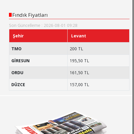
Fındık Fiyatları
Son Güncelleme : 2026-08-01 09:28
Şehir
Levant
TMO
200 TL
GİRESUN
195,50 TL
ORDU
161,50 TL
DÜZCE
157,00 TL