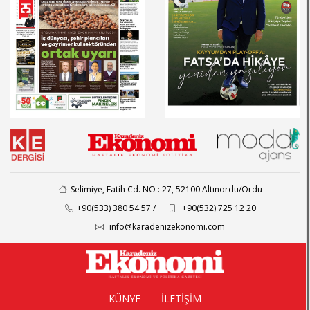
Selimiye, Fatih Cd. NO : 27, 52100 Altınordu/Ordu
+90(533) 380 54 57 /
+90(532) 725 12 20
info@karadenizekonomi.com
KÜNYE
İLETİŞİM