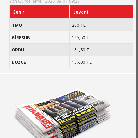
Son Güncelleme : 2026-08-01 09:28
Şehir
Levant
TMO
200 TL
GİRESUN
195,50 TL
ORDU
161,50 TL
DÜZCE
157,00 TL