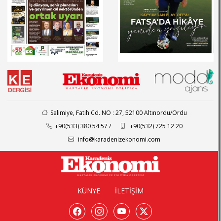
Selimiye, Fatih Cd. NO : 27, 52100 Altınordu/Ordu
+90(533) 380 54 57 /
+90(532) 725 12 20
info@karadenizekonomi.com
KÜNYE
İLETİŞİM