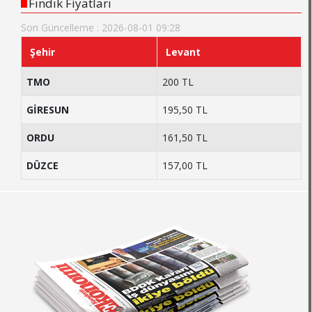
Fındık Fiyatları
Son Güncelleme : 2026-08-01 09:28
Şehir
Levant
TMO
200 TL
GİRESUN
195,50 TL
ORDU
161,50 TL
DÜZCE
157,00 TL