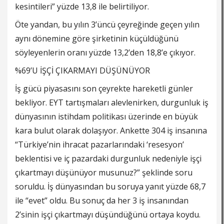
kesintileri” yüzde 13,8 ile belirtiliyor.
Öte yandan, bu yılın 3’üncü çeyreğinde geçen yılın
aynı dönemine göre şirketinin küçüldüğünü
söyleyenlerin oranı yüzde 13,2’den 18,8’e çıkıyor.
%69’U İŞÇİ ÇIKARMAYI DÜŞÜNÜYOR
İş gücü piyasasını son çeyrekte hareketli günler
bekliyor. EYT tartışmaları alevlenirken, durgunluk iş
dünyasının istihdam politikası üzerinde en büyük
kara bulut olarak dolaşıyor. Ankette 304 iş insanına
“Türkiye’nin ihracat pazarlarındaki ‘resesyon’
beklentisi ve iç pazardaki durgunluk nedeniyle işçi
çıkartmayı düşünüyor musunuz?” şeklinde soru
soruldu. İş dünyasından bu soruya yanıt yüzde 68,7
ile “evet” oldu. Bu sonuç da her 3 iş insanından
2’sinin işçi çıkartmayı düşündüğünü ortaya koydu.