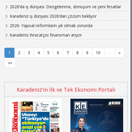
2026’da iş dünyası: Dengelenme, dönüşüm ve yeni fırsatlar
Karadeniz iş dünyası 2026’dan çözüm bekliyor
2026: Yapısal reformların yılı olmak zorunda
Karadeniz ihracatçısı finansman arıyor
1
2
3
4
5
6
7
8
9
10
…
»
»»
Karadeniz'in İlk ve Tek Ekonomi Portalı