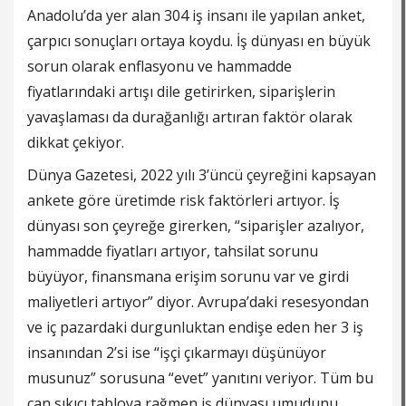
Anadolu’da yer alan 304 iş insanı ile yapılan anket,
çarpıcı sonuçları ortaya koydu. İş dünyası en büyük
sorun olarak enflasyonu ve hammadde
fiyatlarındaki artışı dile getirirken, siparişlerin
yavaşlaması da durağanlığı artıran faktör olarak
dikkat çekiyor.
Dünya Gazetesi, 2022 yılı 3’üncü çeyreğini kapsayan
ankete göre üretimde risk faktörleri artıyor. İş
dünyası son çeyreğe girerken, “siparişler azalıyor,
hammadde fiyatları artıyor, tahsilat sorunu
büyüyor, finansmana erişim sorunu var ve girdi
maliyetleri artıyor” diyor. Avrupa’daki resesyondan
ve iç pazardaki durgunluktan endişe eden her 3 iş
insanından 2’si ise “işçi çıkarmayı düşünüyor
musunuz” sorusuna “evet” yanıtını veriyor. Tüm bu
can sıkıcı tabloya rağmen iş dünyası umudunu