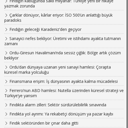
Fındığın kabuğunda saklı milyarlar: Türkiye yeni bir hikâye
yazmak zorunda
Çarklar dönüyor, kârlar eriyor: İSO 500’ün anlattığı büyük
paradoks
Fındığın geleceği Karadeniz'den geçiyor
Sanayici nefes bekliyor: Üretimi ve istihdamı ayakta tutmanın
zamanı
Ordu-Giresun Havalimanı’nda sessiz çığlık: Bölge artık çözüm
bekliyor
Ordu’dan dünyaya uzanan yeni sanayi hamlesi: Çorapta
küresel marka yolculuğu
Finansmana erişim: İş dünyasının ayakta kalma mücadelesi
Ferrero’nun ABD hamlesi: Nutella üzerinden küresel strateji ve
Türkiye’ye yansım
Fındıkta alarm zilleri: Sektör sürdürülebilirlik sınavında
Fındıkta yol ayrımı: Ya rekabetçi dönüşüm ya pazar kaybı
Fındık sektöründen bir çınar daha gitti