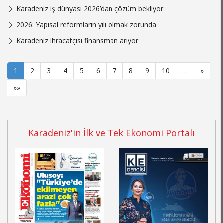
Karadeniz iş dünyası 2026’dan çözüm bekliyor
2026: Yapısal reformların yılı olmak zorunda
Karadeniz ihracatçısı finansman arıyor
1
2
3
4
5
6
7
8
9
10
…
»
»»
Karadeniz'in İlk ve Tek Ekonomi Portalı