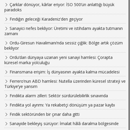
Çarklar dönüyor, kârlar eriyor: İSO 500’ün anlattığı büyük
paradoks
Fındığın geleceği Karadeniz'den geçiyor
Sanayici nefes bekliyor: Üretimi ve istihdamı ayakta tutmanın
zamanı
Ordu-Giresun Havalimanı’nda sessiz çığlık: Bölge artık çözüm
bekliyor
Ordu’dan dünyaya uzanan yeni sanayi hamlesi: Çorapta
küresel marka yolculuğu
Finansmana erişim: İş dünyasının ayakta kalma mücadelesi
Ferrero’nun ABD hamlesi: Nutella üzerinden küresel strateji ve
Türkiye’ye yansım
Fındıkta alarm zilleri: Sektör sürdürülebilirlik sınavında
Fındıkta yol ayrımı: Ya rekabetçi dönüşüm ya pazar kaybı
Fındık sektöründen bir çınar daha gitti
Sanayide bekleyiş sürüyor: İmalat hâlâ daralma bölgesinde