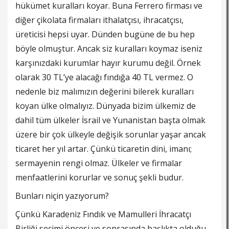
hükümet kuralları koyar. Buna Ferrero firması ve
diğer çikolata firmaları ithalatçısı, ihracatçısı,
üreticisi hepsi uyar. Dünden bugüne de bu hep
böyle olmuştur. Ancak siz kuralları koymaz iseniz
karşınızdaki kurumlar hayır kurumu değil. Örnek
olarak 30 TL’ye alacağı fındığa 40 TL vermez. O
nedenle biz malımızın değerini bilerek kuralları
koyan ülke olmalıyız. Dünyada bizim ülkemiz de
dahil tüm ülkeler İsrail ve Yunanistan başta olmak
üzere bir çok ülkeyle değişik sorunlar yaşar ancak
ticaret her yıl artar. Çünkü ticaretin dini, imanı;
sermayenin rengi olmaz. Ülkeler ve firmalar
menfaatlerini korurlar ve sonuç şekli budur.
Bunları niçin yazıyorum?
Çünkü Karadeniz Fındık ve Mamulleri İhracatçı
Birliği seçimi öncesi ve sonrasında başlıkta olduğu