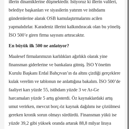
illerin dinamiklerine düşmektedir. İstiyoruz ki illerin valileri,
belediye başkanları ve siyasilerin yatırım ve istihdamı
gündemlerine alarak OSB kamulaştırmalarını acilen
yapmalıdırlar. Karadeniz illerini kalkındıracak olan bu yöneliş
İSO 500’e giren firma sayısını artıracaktır.
En büyük ilk 500 ne anlatıyor?
Maalesef firmalarımızın karlılıkları ağırlıklı olarak yine
finansman giderlerine ve bankalara gitmiş. İSO Yönetim
Kurulu Başkanı Erdal Bahçıvan’ın da altını çizdiği gerçeklere
kulak verelim ve tablonun ne anlattığına bakalım. İSO 500’de
faaliyet karı yüzde 55, istihdam yüzde 3 ve Ar-Ge
harcamaları yüzde 5 artış gösterdi. Öz kaynaklardaki artış
umut verirken, mevcut borç-öz kaynak dağılımı ise çözülmesi
gereken kronik sorun olmayı sürdürdü. Finansman yükü ise
yüzde 39,2 gibi yüksek oranda artarak 88,8 milyar liraya