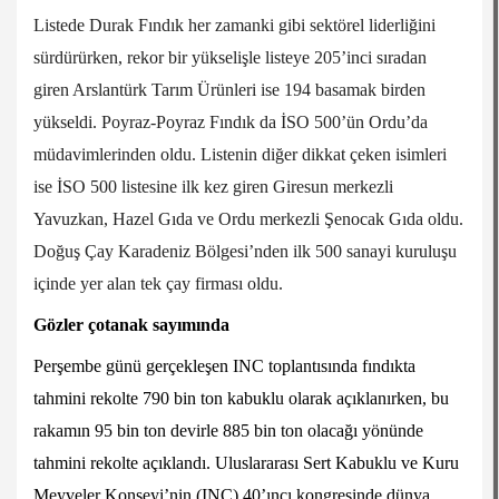
Listede Durak Fındık her zamanki gibi sektörel liderliğini
sürdürürken, rekor bir yükselişle listeye 205’inci sıradan
giren Arslantürk Tarım Ürünleri ise 194 basamak birden
yükseldi. Poyraz-Poyraz Fındık da İSO 500’ün Ordu’da
müdavimlerinden oldu. Listenin diğer dikkat çeken isimleri
ise İSO 500 listesine ilk kez giren Giresun merkezli
Yavuzkan, Hazel Gıda ve Ordu merkezli Şenocak Gıda oldu.
Doğuş Çay Karadeniz Bölgesi’nden ilk 500 sanayi kuruluşu
içinde yer alan tek çay firması oldu.
Gözler çotanak sayımında
Perşembe günü gerçekleşen INC toplantısında fındıkta
tahmini rekolte 790 bin ton kabuklu olarak açıklanırken, bu
rakamın 95 bin ton devirle 885 bin ton olacağı yönünde
tahmini rekolte açıklandı. Uluslararası Sert Kabuklu ve Kuru
Meyveler Konseyi’nin (INC) 40’ıncı kongresinde dünya