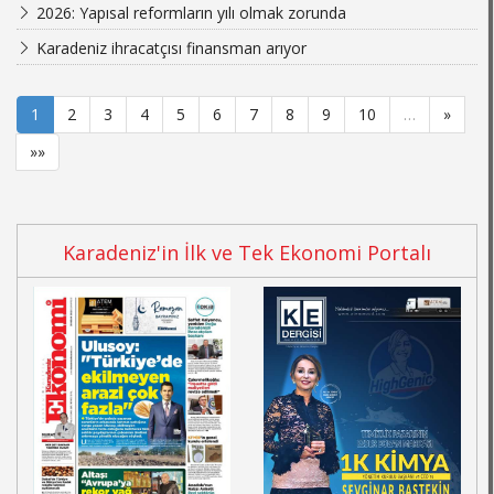
2026: Yapısal reformların yılı olmak zorunda
Karadeniz ihracatçısı finansman arıyor
1
2
3
4
5
6
7
8
9
10
…
»
»»
Karadeniz'in İlk ve Tek Ekonomi Portalı