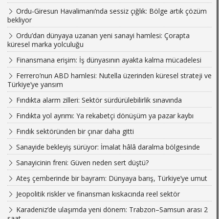
Ordu-Giresun Havalimanı’nda sessiz çığlık: Bölge artık çözüm
bekliyor
Ordu’dan dünyaya uzanan yeni sanayi hamlesi: Çorapta
küresel marka yolculuğu
Finansmana erişim: İş dünyasının ayakta kalma mücadelesi
Ferrero’nun ABD hamlesi: Nutella üzerinden küresel strateji ve
Türkiye’ye yansım
Fındıkta alarm zilleri: Sektör sürdürülebilirlik sınavında
Fındıkta yol ayrımı: Ya rekabetçi dönüşüm ya pazar kaybı
Fındık sektöründen bir çınar daha gitti
Sanayide bekleyiş sürüyor: İmalat hâlâ daralma bölgesinde
Sanayicinin freni: Güven neden sert düştü?
Ateş çemberinde bir bayram: Dünyaya barış, Türkiye’ye umut
Jeopolitik riskler ve finansman kıskacında reel sektör
Karadeniz’de ulaşımda yeni dönem: Trabzon–Samsun arası 2
saat