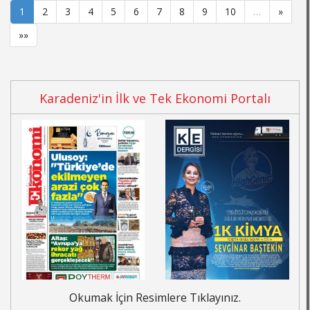
1
2
3
4
5
6
7
8
9
10
…
»
»»
Karadeniz'in İlk ve Tek Ekonomi Portalı
Okumak İçin Resimlere Tıklayınız.