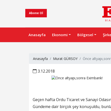
Abone Ol
Anasayfa
Ekonomi
Bölgesel
Şirk
Anasayfa
Murat GÜRSOY
Önce altyapı,son
3.12.2018
Geçen hafta Ordu Ticaret ve Sanayi Odasın
Gündeme dair birçok şey konuşuldu, bunla