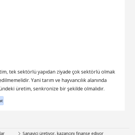
etim, tek sektörlü yapıdan ziyade çok sektörlü olmak
edilmemelidir. Yani tarım ve hayvancılık alanında
ündeki üretim, senkronize bir şekilde olmalıdır.
at
lar
Sanayici üretiyor, kazancını finanse ediyor