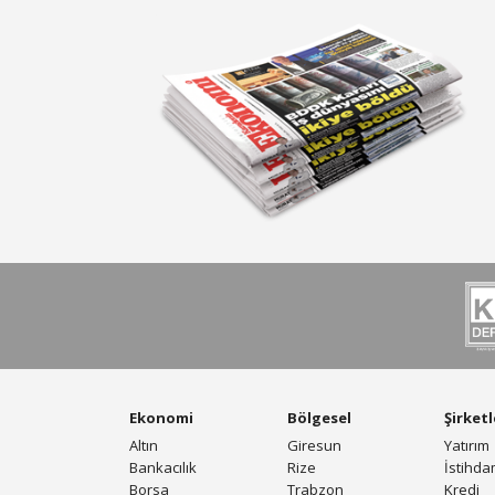
Ekonomi
Bölgesel
Şirketl
Altın
Giresun
Yatırım
Bankacılık
Rize
İstihd
Borsa
Trabzon
Kredi