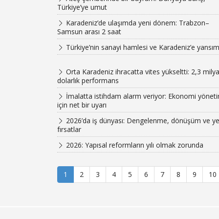
Türkiye’ye umut
Karadeniz’de ulaşımda yeni dönem: Trabzon–
Samsun arası 2 saat
Türkiye’nin sanayi hamlesi ve Karadeniz’e yansım
Orta Karadeniz ihracatta vites yükseltti: 2,3 milya
dolarlık performans
İmalatta istihdam alarm veriyor: Ekonomi yöneti
için net bir uyarı
2026’da iş dünyası: Dengelenme, dönüşüm ve ye
fırsatlar
2026: Yapısal reformların yılı olmak zorunda
1
2
3
4
5
6
7
8
9
10