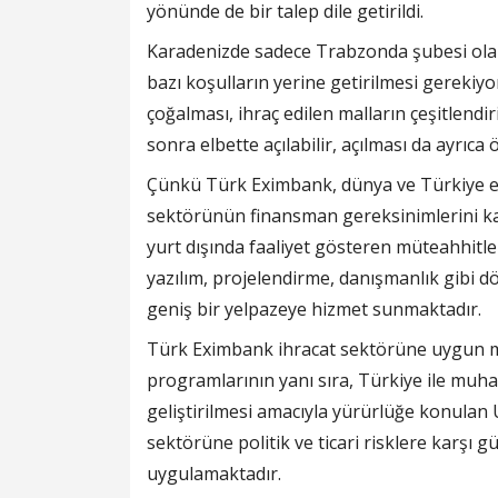
yönünde de bir talep dile getirildi.
Karadenizde sadece Trabzonda şubesi olan 
bazı koşulların yerine getirilmesi gerekiyor.
çoğalması, ihraç edilen malların çeşitlendi
sonra elbette açılabilir, açılması da ayrıca 
Çünkü Türk Eximbank, dünya ve Türkiye e
sektörünün finansman gereksinimlerini kar
yurt dışında faaliyet gösteren müteahhitler
yazılım, projelendirme, danışmanlık gibi d
geniş bir yelpazeye hizmet sunmaktadır.
Türk Eximbank ihracat sektörüne uygun mal
programlarının yanı sıra, Türkiye ile muhat
geliştirilmesi amacıyla yürürlüğe konulan 
sektörüne politik ve ticari risklere karşı 
uygulamaktadır.