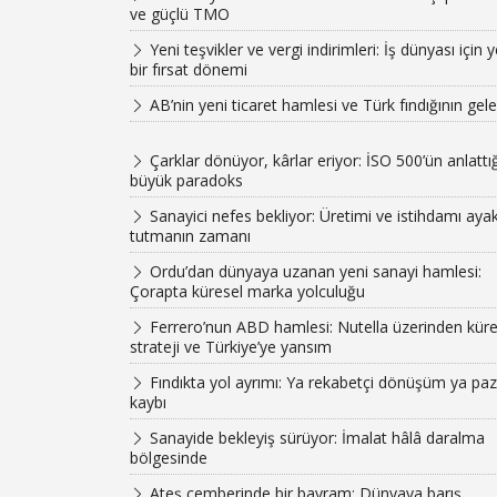
ve güçlü TMO
Yeni teşvikler ve vergi indirimleri: İş dünyası için y
bir fırsat dönemi
AB’nin yeni ticaret hamlesi ve Türk fındığının gel
Çarklar dönüyor, kârlar eriyor: İSO 500’ün anlattığ
büyük paradoks
Sanayici nefes bekliyor: Üretimi ve istihdamı aya
tutmanın zamanı
Ordu’dan dünyaya uzanan yeni sanayi hamlesi:
Çorapta küresel marka yolculuğu
Ferrero’nun ABD hamlesi: Nutella üzerinden küre
strateji ve Türkiye’ye yansım
Fındıkta yol ayrımı: Ya rekabetçi dönüşüm ya paz
kaybı
Sanayide bekleyiş sürüyor: İmalat hâlâ daralma
bölgesinde
Ateş çemberinde bir bayram: Dünyaya barış,