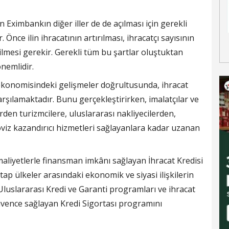
Eximbankın diğer iller de de açılması için gerekli
 Önce ilin ihracatının artırılması, ihracatçı sayısının
rilmesi gerekir. Gerekli tüm bu şartlar oluştuktan
önemlidir.
konomisindeki gelişmeler doğrultusunda, ihracat
şılamaktadır. Bunu gerçekleştirirken, imalatçılar ve
den turizmcilere, uluslararası nakliyecilerden,
öviz kazandırıcı hizmetleri sağlayanlara kadar uzanan
iyetlerle finansman imkânı sağlayan İhracat Kredisi
ap ülkeler arasındaki ekonomik ve siyasi ilişkilerin
Uluslararası Kredi ve Garanti programları ve ihracat
güvence sağlayan Kredi Sigortası programını