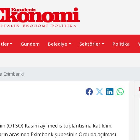
etler
Gündem
Belediye
Sektörler
Politika
ra Eximbank!
ın (OTSO) Kasım ayı meclis toplantısına katıldım.
rın arasında Eximbank şubesinin Orduda açılması