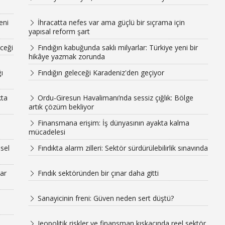
eni
İhracatta nefes var ama güçlü bir sıçrama için
yapısal reform şart
eceği
Fındığın kabuğunda saklı milyarlar: Türkiye yeni bir
hikâye yazmak zorunda
ı
Fındığın geleceği Karadeniz'den geçiyor
kta
Ordu-Giresun Havalimanı’nda sessiz çığlık: Bölge
artık çözüm bekliyor
Finansmana erişim: İş dünyasının ayakta kalma
mücadelesi
sel
Fındıkta alarm zilleri: Sektör sürdürülebilirlik sınavında
ar
Fındık sektöründen bir çınar daha gitti
Sanayicinin freni: Güven neden sert düştü?
Jeopolitik riskler ve finansman kıskacında reel sektör