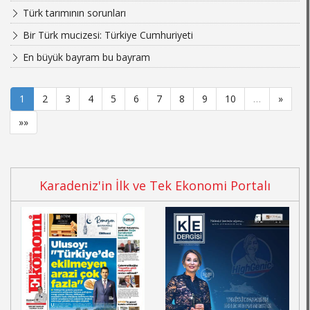
Türk tarımının sorunları
Bir Türk mucizesi: Türkiye Cumhuriyeti
En büyük bayram bu bayram
1
2
3
4
5
6
7
8
9
10
…
»
»»
Karadeniz'in İlk ve Tek Ekonomi Portalı