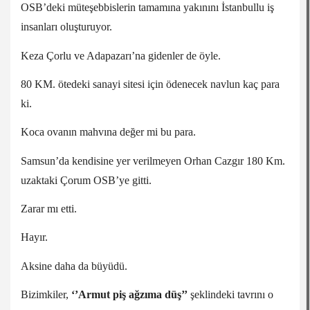
OSB’deki müteşebbislerin tamamına yakınını İstanbullu iş
insanları oluşturuyor.
Keza Çorlu ve Adapazarı’na gidenler de öyle.
80 KM. ötedeki sanayi sitesi için ödenecek navlun kaç para
ki.
Koca ovanın mahvına değer mi bu para.
Samsun’da kendisine yer verilmeyen Orhan Cazgır 180 Km.
uzaktaki Çorum OSB’ye gitti.
Zarar mı etti.
Hayır.
Aksine daha da büyüdü.
Bizimkiler,
‘’Armut piş ağzıma düş’’
şeklindeki tavrını o