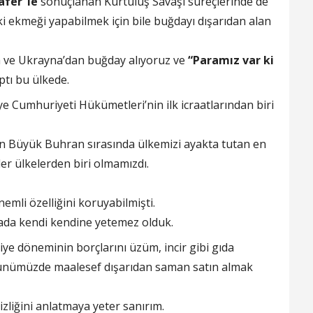
afer”le
sonuçlanan Kurtuluş Savaşı süreçlerinde de
i ekmeği yapabilmek için bile buğdayı dışarıdan alan
 ve Ukrayna’dan buğday alıyoruz ve
“Paramız var ki
tı bu ülkede.
e Cumhuriyeti Hükümetleri’nin ilk icraatlarından biri
ran Büyük Buhran sırasında ülkemizi ayakta tutan en
er ülkelerden biri olmamızdı.
emli özelliğini koruyabilmişti.
dada kendi kendine yetemez olduk.
e döneminin borçlarını üzüm, incir gibi gıda
 günümüzde maalesef dışarıdan saman satın almak
zliğini anlatmaya yeter sanırım.