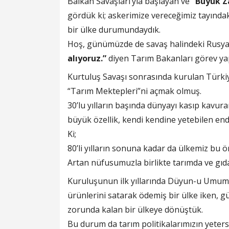
Balkan Savaşları’yla başlayan ve
“Büyük Z
gördük ki; askerimize vereceğimiz tayındak
bir ülke durumundaydık.
Hoş, günümüzde de savaş halindeki Rusya
alıyoruz.”
diyen Tarım Bakanları görev yap
Kurtuluş Savaşı sonrasında kurulan Türkiy
“Tarım Mektepleri”ni açmak olmuş.
30’lu yılların başında dünyayı kasıp kavu
büyük özellik, kendi kendine yetebilen end
Ki;
80’li yılların sonuna kadar da ülkemiz bu ön
Artan nüfusumuzla birlikte tarımda ve gı
Kuruluşunun ilk yıllarında Düyun-u Umumiy
ürünlerini satarak ödemiş bir ülke iken,
zorunda kalan bir ülkeye dönüştük.
Bu durum da tarım politikalarımızın yetersi