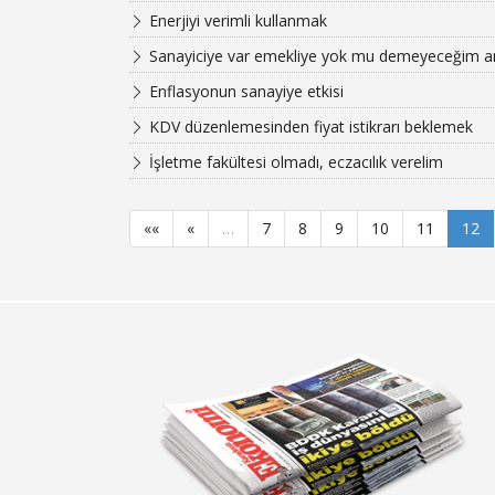
Enerjiyi verimli kullanmak
Sanayiciye var emekliye yok mu demeyeceğim 
Enflasyonun sanayiye etkisi
KDV düzenlemesinden fiyat istikrarı beklemek
İşletme fakültesi olmadı, eczacılık verelim
««
«
…
7
8
9
10
11
12