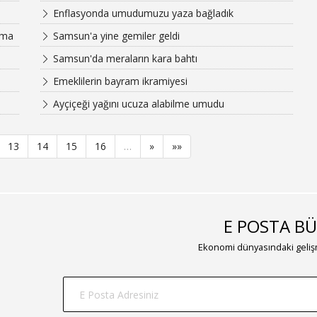
Enflasyonda umudumuzu yaza bağladık
ama
Samsun'a yine gemiler geldi
Samsun'da meraların kara bahtı
Emeklilerin bayram ikramiyesi
Ayçiçeği yağını ucuza alabilme umudu
13
14
15
16
…
»
»»
E POSTA BÜ
Ekonomi dünyasındaki gelişm