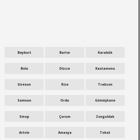
Bayburt
Bartın
Karabük
Bolu
Düzce
Kastamonu
Giresun
Rize
Trabzon
Samsun
Ordu
Gümüşhane
Sinop
Çorum
Zonguldak
Artvin
Amasya
Tokat