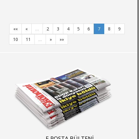
««
«
…
2
3
4
5
6
7
8
9
10
11
…
»
»»
E POSTA BÜLTENİ