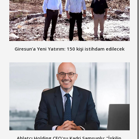
Giresun’a Yeni Yatırım: 150 kişi istihdam edilecek
Ahlatcı Holding CEO'su Kadri Samsunlu: “İskilip,