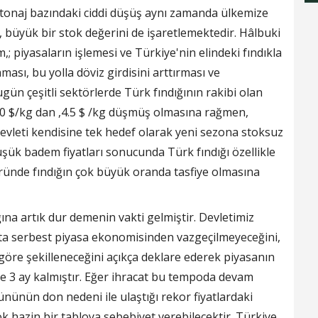
 tonaj bazındaki ciddi düşüş aynı zamanda ülkemize
i, büyük bir stok değerini de işaretlemektedir. Hâlbuki
,; piyasaların işlemesi ve Türkiye'nin elindeki fındıkla
ası, bu yolla döviz girdisini arttırması ve
gün çeşitli sektörlerde Türk fındığının rakibi olan
0 $/kg dan ,4.5 $ /kg düşmüş olmasına rağmen,
vleti kendisine tek hedef olarak yeni sezona stoksuz
şük badem fiyatları sonucunda Türk fındığı özellikle
öründe fındığın çok büyük oranda tasfiye olmasına
ğına artık dur demenin vakti gelmiştir. Devletimiz
ıkta serbest piyasa ekonomisinden vazgeçilmeyeceğini,
 göre şekilleneceğini açıkça deklare ederek piyasanın
e 3 ay kalmıştır. Eğer ihracat bu tempoda devam
ününün don nedeni ile ulaştığı rekor fiyatlardaki
ok hazin bir tabloya sebebiyet verebilecektir. Türkiye