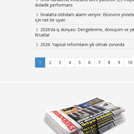
dolarlık performans
İmalatta istihdam alarm veriyor: Ekonomi yöneti
için net bir uyarı
2026’da iş dünyası: Dengelenme, dönüşüm ve ye
fırsatlar
2026: Yapısal reformların yılı olmak zorunda
1
2
3
4
5
6
7
8
9
10