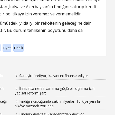
n ,İtalya ve Azerbaycan'ın fındığını sattırıp kendi
bir politikaya izin veremez ve vermemelidir.
üzdeki yılda iyi bir rekoltenin geleceğine dair
tır. Bu durum tehlikenin boyutunu daha da
Fiyat
Fındık
lar
Sanayici üretiyor, kazancını finanse ediyor
eni
İhracatta nefes var ama güçlü bir sıçrama için
yapısal reform şart
eceği
Fındığın kabuğunda saklı milyarlar: Türkiye yeni bir
hikâye yazmak zorunda
ı
Fındığın geleceği Karadeniz'den geçiyor