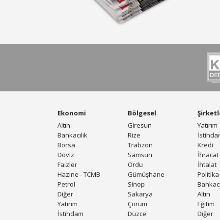
Ekonomi
Bölgesel
Şirketl
Altın
Giresun
Yatırım
Bankacılık
Rize
İstihd
Borsa
Trabzon
Kredi
Döviz
Samsun
İhracat
Faizler
Ordu
İhtalat
Hazine - TCMB
Gümüşhane
Politika
Petrol
Sinop
Bankacı
Diğer
Sakarya
Altın
Yatırım
Çorum
Eğitim
İstihdam
Düzce
Diğer