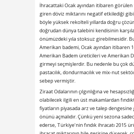
İhracattaki Ocak ayından itibaren görülen
giren döviz miktarını negatif etkilediği gib
böyle yüksek rekolteli yıllarda doğru çözüm
doğrudan dünya talebini kendisinin karşılam
önümüzdeki yıla stoksuz girebilmesidir. Bu
Amerikan bademi, Ocak ayından itibaren 1
Amerikan Badem üreticileri ve Amerikan De
girmeyi seçmişlerdir. Bu nedenle bu çok dü
pastacılık, dondurmacılık ve mix-nut sekt
sebep vermiştir.
Ziraat Odalarının çılgınlığına ve hesapsızlı
olabilecek ilgili en üst makamlardan fınd
fiyatların piyasada arz ve talep dengesine
önünü açmalıdır. Çünkü yeni sezona sadec
ederse, Türkiye'nin fındık ihracatı 2015 ür
ihracat miktarının bile gerisine düşerek ,ç