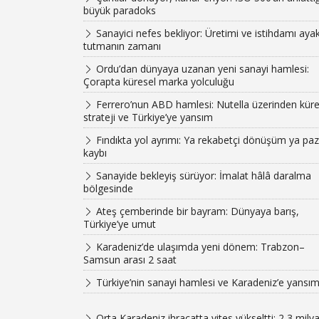
büyük paradoks
Sanayici nefes bekliyor: Üretimi ve istihdamı aya
tutmanın zamanı
Ordu’dan dünyaya uzanan yeni sanayi hamlesi:
Çorapta küresel marka yolculuğu
Ferrero’nun ABD hamlesi: Nutella üzerinden küre
strateji ve Türkiye’ye yansım
Fındıkta yol ayrımı: Ya rekabetçi dönüşüm ya paz
kaybı
Sanayide bekleyiş sürüyor: İmalat hâlâ daralma
bölgesinde
Ateş çemberinde bir bayram: Dünyaya barış,
Türkiye’ye umut
Karadeniz’de ulaşımda yeni dönem: Trabzon–
Samsun arası 2 saat
Türkiye’nin sanayi hamlesi ve Karadeniz’e yansım
Orta Karadeniz ihracatta vites yükseltti: 2,3 milya