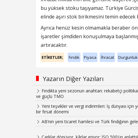
bu yüksek stoku taşıyamaz. Türkiye Gürcista
elinde aşırı stok birikmesini temin edecek 
Ayrıca henüz kesin olmamakla beraber önüm
işaretler şimdiden konuşulmaya başlanmış
artıracaktır.
ETİKETLER;
Fındık
Piyasa
İhracat
Durgunluk
Yazarın Diğer Yazıları
Fındıkta yeni sezonun anahtarı: rekabetçi politika
ve güçlü TMO
Yeni teşvikler ve vergi indirimleri: İş dünyası için y
bir fırsat dönemi
AB’nin yeni ticaret hamlesi ve Türk fındığının gel
Çarklar dönüyor, kârlar eriyor: İSO 500’ün anlattığ