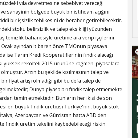
müzdeki yıla devretmesine sebebiyet vereceği
ı ve sanayinin bölgede büyük bir istihdam açığını
ddi bir işsizlik tehlikesini de beraber getirebilecektir.
deki stoku belirsizlik ve talep eksikliği yüzünden
ş temizlik bahanesiyle üretime ara verip işçilerini
ıca Ocak ayından itibaren önce TMOnun piyasaya
a ise Tarım Kredi Kooperatiflerinin fındık alacağı
 ki yüksek rekolteli 2015 ürününe rağmen ,piyasalara
lmuştur. Arzın bu şekilde kısılmasının talep ve
 bir fiyat artışı olmadığı gibi bu defa talep de
gelmektedir; Dünya piyasaları fındık talep etmemekte
lardan temin etmektedir. Bunların her ikisi de son
esi en büyük fındık üreticisi Türkiye'nin, büyük stok
n İtalya, Azerbaycan ve Gürcistan hatta ABD'den
e fındık üretim tekelini kaybedebileceği riskini