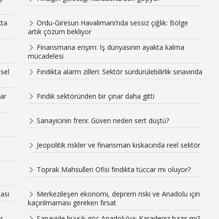
kta
Ordu-Giresun Havalimanı’nda sessiz çığlık: Bölge
artık çözüm bekliyor
Finansmana erişim: İş dünyasının ayakta kalma
mücadelesi
sel
Fındıkta alarm zilleri: Sektör sürdürülebilirlik sınavında
ar
Fındık sektöründen bir çınar daha gitti
Sanayicinin freni: Güven neden sert düştü?
Jeopolitik riskler ve finansman kıskacında reel sektör
Toprak Mahsulleri Ofisi fındıkta tüccar mı oluyor?
ası
Merkezileşen ekonomi, deprem riski ve Anadolu için
kaçırılmaması gereken fırsat
r
Sanayide büyük göç Anadolu’ya: Karadeniz hazır mı?