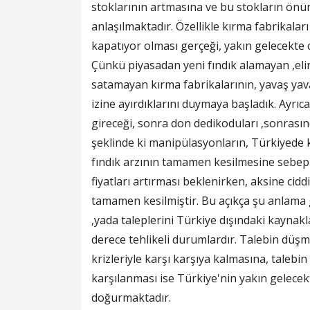
stoklarının artmasına ve bu stokların önü
anlaşılmaktadır. Özellikle kırma fabrikalar
kapatıyor olması gerçeği, yakın gelecekte ci
Çünkü piyasadan yeni fındık alamayan ,elin
satamayan kırma fabrikalarının, yavaş yava
izine ayırdıklarını duymaya başladık. Ayr
gireceği, sonra don dedikoduları ,sonrasınd
şeklinde ki manipülasyonların, Türkiyede
fındık arzının tamamen kesilmesine sebep o
fiyatları artırması beklenirken, aksine ciddi
tamamen kesilmiştir. Bu açıkça şu anlama 
,yada taleplerini Türkiye dışındaki kaynak
derece tehlikeli durumlardır. Talebin düşm
krizleriyle karşı karşıya kalmasına, talebi
karşılanması ise Türkiye'nin yakın gelecekt
doğurmaktadır.