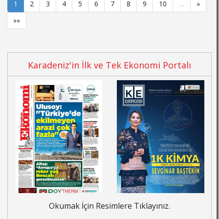
1
2
3
4
5
6
7
8
9
10
…
»
»»
Karadeniz'in İlk ve Tek Ekonomi Portalı
Okumak İçin Resimlere Tıklayınız.