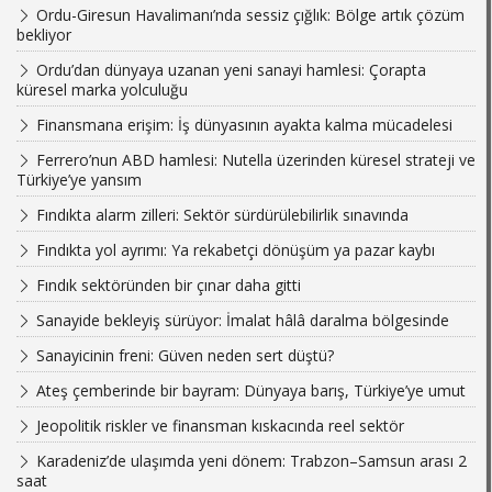
Ordu-Giresun Havalimanı’nda sessiz çığlık: Bölge artık çözüm
bekliyor
Ordu’dan dünyaya uzanan yeni sanayi hamlesi: Çorapta
küresel marka yolculuğu
Finansmana erişim: İş dünyasının ayakta kalma mücadelesi
Ferrero’nun ABD hamlesi: Nutella üzerinden küresel strateji ve
Türkiye’ye yansım
Fındıkta alarm zilleri: Sektör sürdürülebilirlik sınavında
Fındıkta yol ayrımı: Ya rekabetçi dönüşüm ya pazar kaybı
Fındık sektöründen bir çınar daha gitti
Sanayide bekleyiş sürüyor: İmalat hâlâ daralma bölgesinde
Sanayicinin freni: Güven neden sert düştü?
Ateş çemberinde bir bayram: Dünyaya barış, Türkiye’ye umut
Jeopolitik riskler ve finansman kıskacında reel sektör
Karadeniz’de ulaşımda yeni dönem: Trabzon–Samsun arası 2
saat