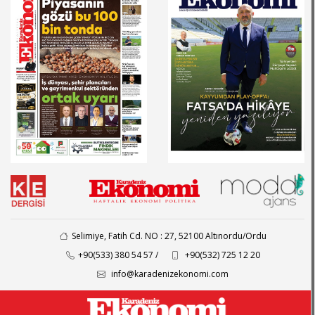
Selimiye, Fatih Cd. NO : 27, 52100 Altınordu/Ordu
+90(533) 380 54 57 /
+90(532) 725 12 20
info@karadenizekonomi.com